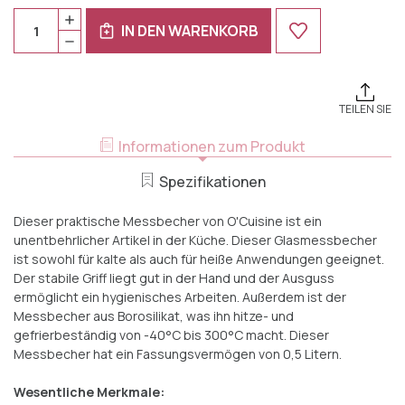
Aktueller
Nummer:
O.CUISINE
Bestand:
IN DEN WARENKORB
MENGE
O.CUISINE
ERHÖHEN
MENGENREDUZIERUNG
MESSBECHER
VON
50
MESSBECHER
CL
50
BOROSILIKAT
CL
1
TEILEN SIE
BOROSILIKAT
STÜCK
1
STÜCK
Informationen zum Produkt
Spezifikationen
Dieser praktische Messbecher von O'Cuisine ist ein
unentbehrlicher Artikel in der Küche. Dieser Glasmessbecher
ist sowohl für kalte als auch für heiße Anwendungen geeignet.
Der stabile Griff liegt gut in der Hand und der Ausguss
ermöglicht ein hygienisches Arbeiten. Außerdem ist der
Messbecher aus Borosilikat, was ihn hitze- und
gefrierbeständig von -40°C bis 300°C macht. Dieser
Messbecher hat ein Fassungsvermögen von 0,5 Litern.
Wesentliche Merkmale: