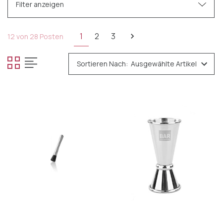
Filter anzeigen
Kategorien
1
2
3
12 von 28 Posten
Tafelgeschirr
Sortieren Nach:
Besteck
Glas
Cocktail-Accessoires
Cocktailzubehör
Cocktail-Shaker
Weinkühler
Küchengeräte
Pfannen
Verfeinern durch