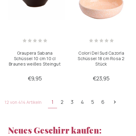
Graupera Sabana
Colori Del Sud Cazorla
Schüssel 10 cm 10 cl
Schüssel 18 cm Rosa 2
Braunes weißes Steingut
Stück
1 Stück
€9,95
€23,95
1
2
3
4
5
6
12 von 414 Artikeln
Neues Geschirr kaufen: