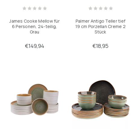
Pfannen
James Cooke Mellow für
Palmer Antigo Teller tief
6 Personen, 24-teilig,
19 cm Porzellan Creme 2
Verfeinern durch
Grau
Stück
Keine Filter angewendet
€149,94
€18,95