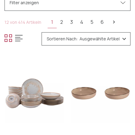
Filter anzeigen
Kategorien
1
2
3
4
5
6
12 von 414 Artikeln
Tafelgeschirr
Sortieren Nach:
Tassen & Becher
Tiefe Zeichen
Schalen & Platten
Tassen & Untertassen
Flache Platten
Geschirrsets
Besteck
Glas
Cocktail-Accessoires
Küchengeräte