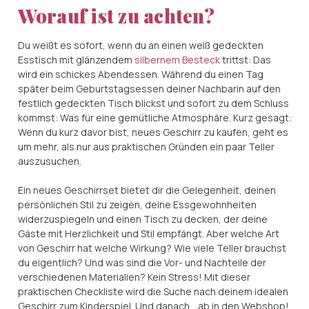
Worauf ist zu achten?
Du weißt es sofort, wenn du an einen weiß gedeckten
Esstisch mit glänzendem
silbernem Besteck
trittst: Das
wird ein schickes Abendessen. Während du einen Tag
später beim Geburtstagsessen deiner Nachbarin auf den
festlich gedeckten Tisch blickst und sofort zu dem Schluss
kommst: Was für eine gemütliche Atmosphäre. Kurz gesagt:
Wenn du kurz davor bist, neues Geschirr zu kaufen, geht es
um mehr, als nur aus praktischen Gründen ein paar Teller
auszusuchen.
Ein neues Geschirrset bietet dir die Gelegenheit, deinen
persönlichen Stil zu zeigen, deine Essgewohnheiten
widerzuspiegeln und einen Tisch zu decken, der deine
Gäste mit Herzlichkeit und Stil empfängt. Aber welche Art
von Geschirr hat welche Wirkung? Wie viele Teller brauchst
du eigentlich? Und was sind die Vor- und Nachteile der
verschiedenen Materialien? Kein Stress! Mit dieser
praktischen Checkliste wird die Suche nach deinem idealen
Geschirr zum Kinderspiel. Und danach… ab in den Webshop!