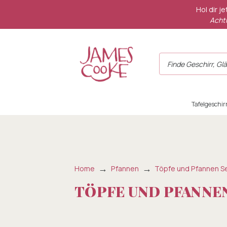
Hol dir j
Achtu
Tafelgeschir
Home
Pfannen
Töpfe und Pfannen S
TÖPFE UND PFANNEN