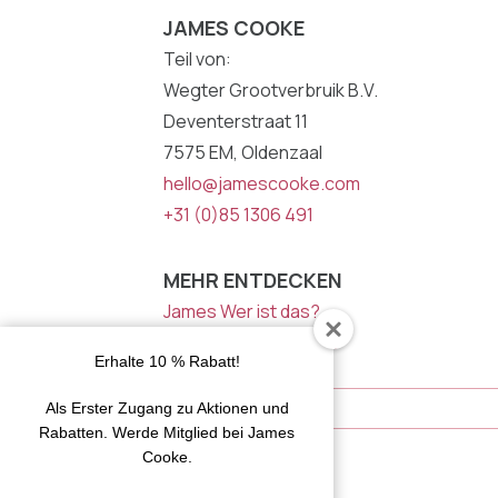
JAMES COOKE
Teil von:
Wegter Grootverbruik B.V.
Deventerstraat 11
7575 EM, Oldenzaal
hello@jamescooke.com
+31 (0)85 1306 491
MEHR ENTDECKEN
James Wer ist das?
Inspiration von James
Erhalte 10 % Rabatt!
NEWSLETTER
E-
Als Erster Zugang zu Aktionen und
Mail
Rabatten. Werde Mitglied bei James
Adresse
Cooke.