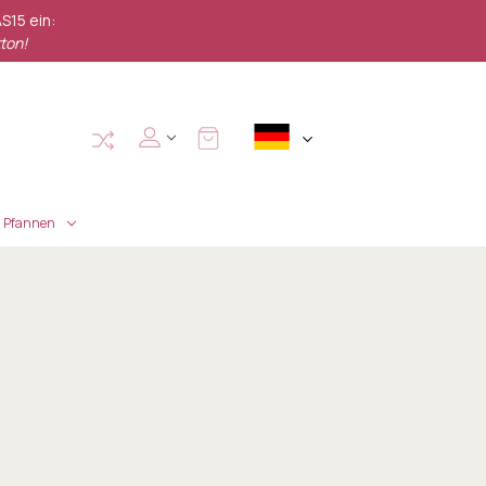
S15 ein:
ton!
Pfannen