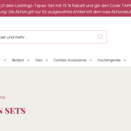
etzt dein Lieblings-Tapas-Set mit 15 % Rabatt und gib den Code TAPA
ng: Die Aktion gilt nur für ausgewählte Artikel mit dem rosa Aktionsbut
r
Besteck
Glas
Cocktail-Accessoires
Küchengeräte
ets
 SETS