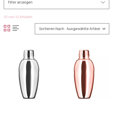
Filter anzeigen
Kategorien
10 von 10 Artikeln
Tafelgeschirr
Sortieren Nach:
Besteck
Glas
Cocktail-Accessoires
Cocktailzubehör
Cocktail-Shaker
Weinkühler
Küchengeräte
Pfannen
Verfeinern durch