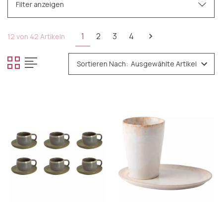
Filter anzeigen
Kategorien
1
2
3
4
12 von 42 Artikeln
Tafelgeschirr
Sortieren Nach:
Tassen & Becher
Tiefe Zeichen
Schalen & Platten
Tassen & Untertassen
Flache Platten
Geschirrsets
Bestek
Glas
Cocktail-Accessoires
Küchengeräte