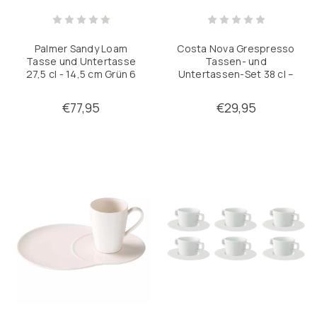
Pfannen
Palmer Sandy Loam
Costa Nova Grespresso
Tasse und Untertasse
Tassen- und
Verfeinern durch
27,5 cl - 14,5 cm Grün 6
Untertassen-Set 38 cl –
Keine Filter angewendet
Stück
Latte Macchiato – Weiß –
2-teilig
€77,95
€29,95