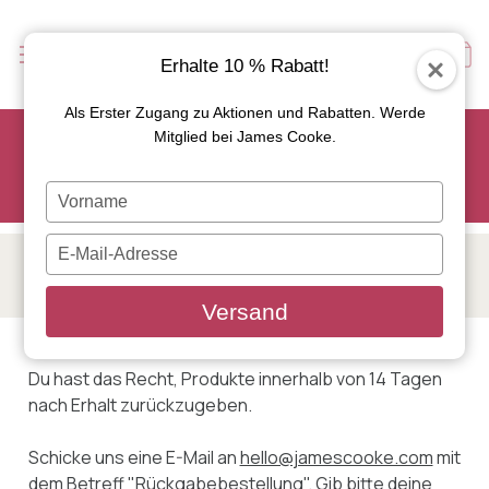
Erhalte 10 % Rabatt!
Als Erster Zugang zu Aktionen und Rabatten. Werde
Hol dir jetzt dein Lieblings-Tapas-Set mit 15 % Rabatt und
Mitglied bei James Cooke.
gib den Code TAPAS15 ein:
Achtung: Die Aktion gilt nur für ausgewählte Artikel mit dem
Typ
rosa Aktionsbutton!
je
naam
Typ
in
RÜCKKEHR
je
e-
Versand
mailadres
in
Du hast das Recht, Produkte innerhalb von 14 Tagen
nach Erhalt zurückzugeben.
Schicke uns eine E-Mail an
hello@jamescooke.com
mit
dem Betreff "Rückgabebestellung". Gib bitte deine