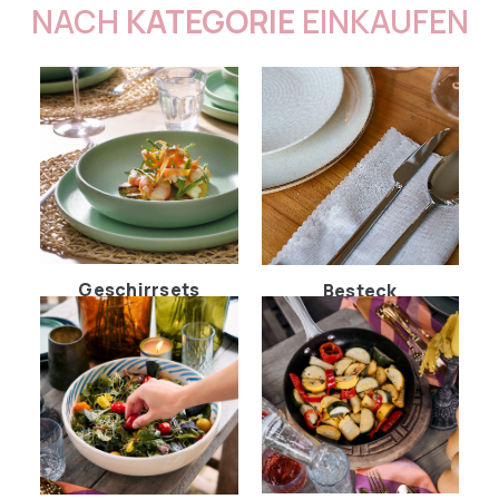
NACH
KATEGORIE
EINKAUFEN
Geschirrsets
Besteck