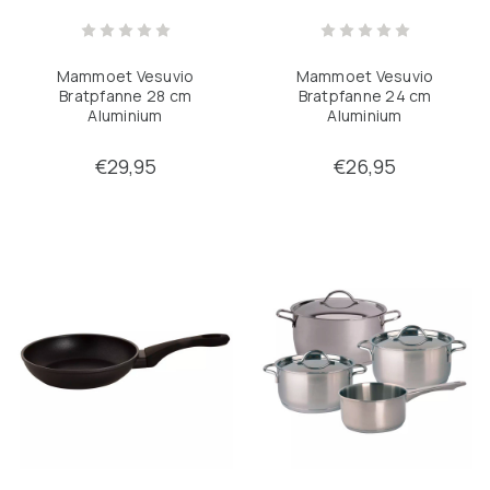
Wok-Pfannen
Mammoet Vesuvio
Mammoet Vesuvio
Bratpfanne 28 cm
Bratpfanne 24 cm
Verfeinern durch
Aluminium
Aluminium
Keine Filter angewendet
€29,95
€26,95