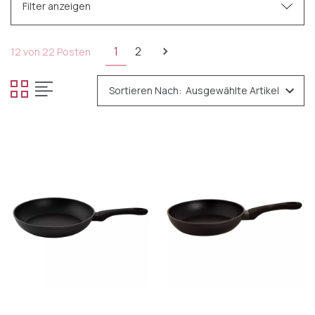
Filter anzeigen
Kategorien
1
2
12 von 22 Posten
Tafelgeschirr
Sortieren Nach:
Besteck
Glas
Cocktail-Accessoires
Küchengeräte
Pfannen
Auflaufformen
Bratpfannen
Kochtöpfe
Töpfe und Pfannen Sets
Kochtöpfe