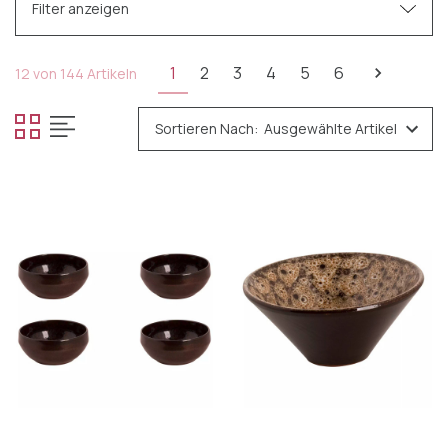
Filter anzeigen
Kategorien
1
2
3
4
5
6
12 von 144 Artikeln
Tafelgeschirr
Sortieren Nach:
Tassen & Becher
Tiefe Zeichen
Schalen & Platten
Tassen & Untertassen
Flache Platten
Geschirrsets
Besteck
Glas
Cocktail-Accessoires
Küchengeräte