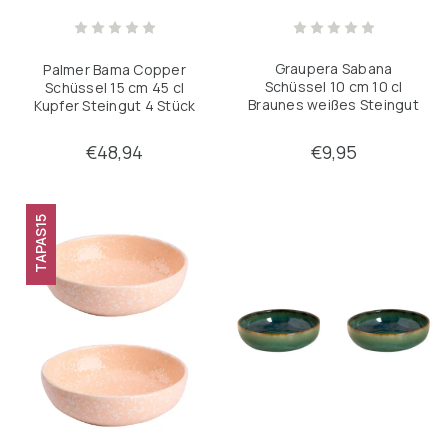
Pfannen
Graupera Sabana
Palmer Bama Copper
Schüssel 10 cm 10 cl
Schüssel 15 cm 45 cl
Verfeinern durch
Braunes weißes Steingut
Kupfer Steingut 4 Stück
Keine Filter angewendet
1 Stück
€48,94
€9,95
TAPAS15