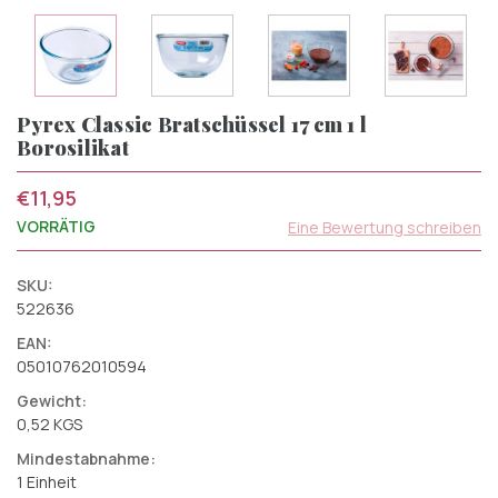
Pyrex Classic Bratschüssel 17 cm 1 l
Borosilikat
€11,95
VORRÄTIG
Eine Bewertung schreiben
SKU:
522636
EAN:
05010762010594
Gewicht:
0,52 KGS
Mindestabnahme:
1 Einheit