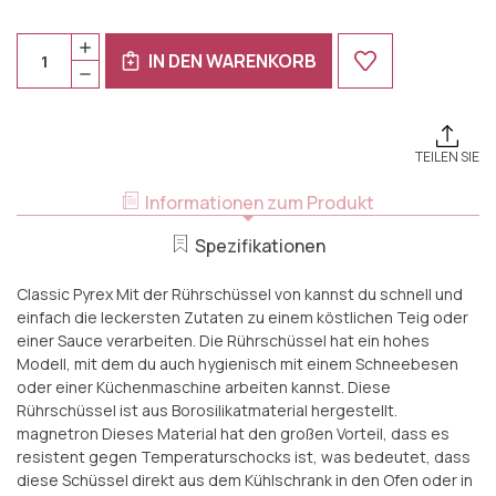
Huidige
Nummer:
PYREX
Voorraad:
IN DEN WARENKORB
CLASSIC
PYREX
MENGE
CLASSIC
ERHÖHEN
MENGENREDUZIERUNG
BESLAGKOM
BESLAGSCHALE
17
17
CM
CM
1
TEILEN SIE
1
L
L
BOROSILIKAT
BOROSILIKAT
Informationen zum Produkt
Spezifikationen
Classic Pyrex Mit der Rührschüssel von kannst du schnell und
einfach die leckersten Zutaten zu einem köstlichen Teig oder
einer Sauce verarbeiten. Die Rührschüssel hat ein hohes
Modell, mit dem du auch hygienisch mit einem Schneebesen
oder einer Küchenmaschine arbeiten kannst. Diese
Rührschüssel ist aus Borosilikatmaterial hergestellt.
magnetron Dieses Material hat den großen Vorteil, dass es
resistent gegen Temperaturschocks ist, was bedeutet, dass
diese Schüssel direkt aus dem Kühlschrank in den Ofen oder in