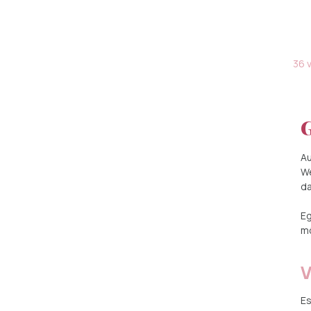
36 v
G
Au
We
da
Eg
mö
V
Es