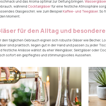
schmack und das Aroma optimal zur Geltung bringen.
Wassergläse
ebrauch, während
Cocktailgläser
für eine festliche Atmosphäre sorg
ssendes Glasgeschirr, wie zum Beispiel
Kaffee- und Teegläser
. So 
eden Moment.
läser für den Alltag und besondere
r den täglichen Gebrauch eignen sich robuste Gläser wie Becher, L
äser sind praktisch, liegen gut in der Hand und passen zu jeder T
d festliche Anlässe wählst du eher Weingläser, Sektgläser oder Cock
sch sofort ein gepflegtes und stimmungsvolles Aussehen.