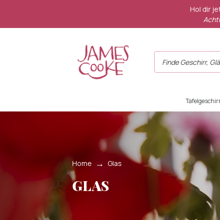
Hol dir j
Achtu
Tafelgeschir
Home
Glas
GLAS