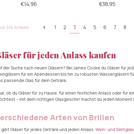
€14,96
€38,95
1
2
3
4
5
6
7
8
on 316 Artikeln
läser für jeden Anlass kaufen
f der Suche nach neuen Gläsern? Bei James Cooke du Gläser für jed
ingläsern für ein Abendessen bis hin zu robusten Wassergläsern fü
s passende Glas für dein Getränk.
al, ob du Gläser für zu Hause, für einen festlichen Anlass oder für 
chtest – mit dem richtigen Glasgeschirr machst du jeden Moment 
erschiedene Arten von Brillen
 gibt Gläser für jedes Getränk und jeden Anlass.
Wein- und Sektgläs