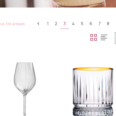
1
2
3
4
5
6
7
8
on 316 Artikeln