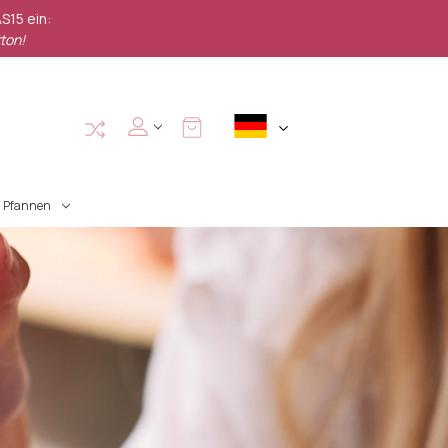
S15 ein:
ton!
Pfannen