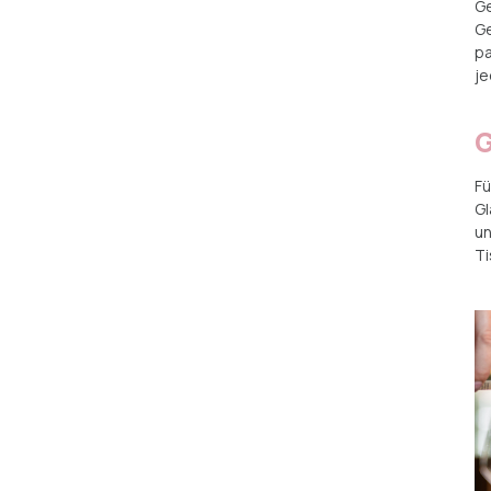
Ge
G
pa
j
G
Fü
Gl
un
Ti