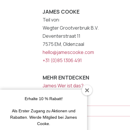
JAMES COOKE
Teil von:
Wegter Grootverbruik B.V.
Deventerstraat 11
7575 EM, Oldenzaal
hello@jamescooke.com
+31 (0)85 1306 491
MEHR ENTDECKEN
James Wer ist das?
Inspiration von James
Erhalte 10 % Rabatt!
NEWSLETTER
E-
Als Erster Zugang zu Aktionen und
Mail
Rabatten. Werde Mitglied bei James
Adresse
Cooke.