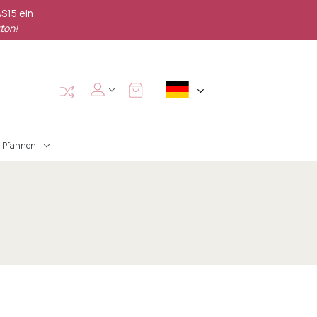
S15 ein:
ton!
Pfannen