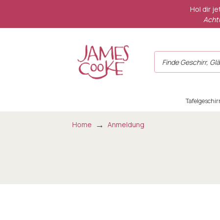
Hol dir j
Achtu
Tafelgeschir
Home
Anmeldung