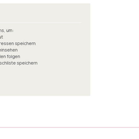
ns, um:
ut
ressen speichern
 einsehen
en folgen
nschliste speichern