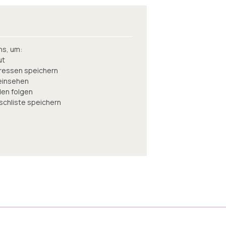
ns, um:
ut
ressen speichern
 einsehen
en folgen
nschliste speichern