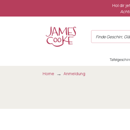
Hol dir j
Achtu
Tafelgeschir
Home
Anmeldung