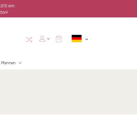
S15 ein:
ton!
Pfannen