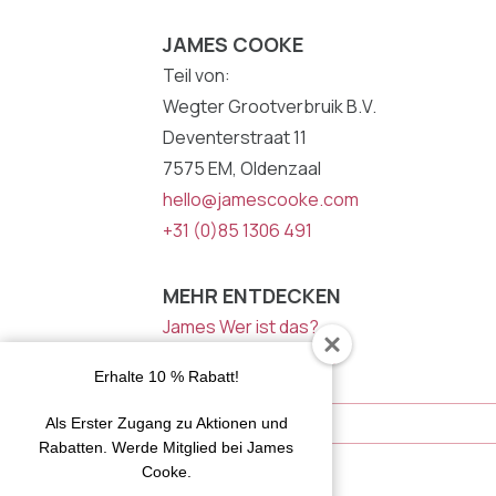
JAMES COOKE
Teil von:
Wegter Grootverbruik B.V.
Deventerstraat 11
7575 EM, Oldenzaal
hello@jamescooke.com
+31 (0)85 1306 491
MEHR ENTDECKEN
James Wer ist das?
Inspiration von James
Erhalte 10 % Rabatt!
NEWSLETTER
E-
Als Erster Zugang zu Aktionen und
Mail
Rabatten. Werde Mitglied bei James
Adresse
Cooke.