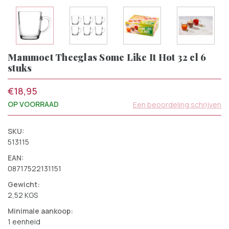
Mammoet Theeglas Some Like It Hot 32 cl 6
stuks
€18,95
OP VOORRAAD
Een beoordeling schrijven
SKU:
513115
EAN:
08717522131151
Gewicht:
2,52 KGS
Minimale aankoop:
1 eenheid