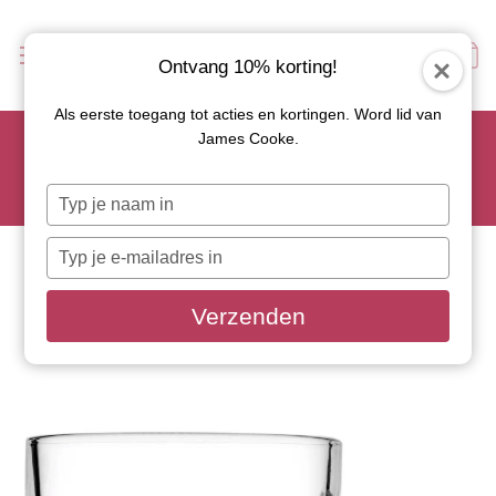
Ontvang 10% korting!
Als eerste toegang tot acties en kortingen. Word lid van
Scoor je favoriete tapasservies nu met 15% korting en
James Cooke.
gebruik code: TAPAS15
Let op: de actie geldt alleen op geselecteerde artikelen met
Typ
roze actiebutton!
je
naam
Typ
in
je
e-
Verzenden
mailadres
in