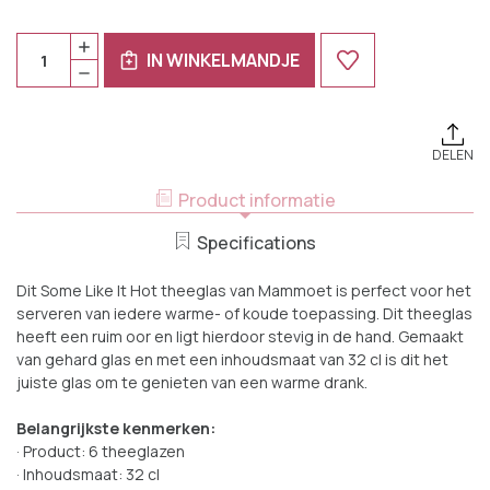
Huidige
Aantal:
HOEVEELHEID
Voorraad:
IN WINKELMANDJE
VERHOGEN
HOEVEELHEID
VAN
VERLAGEN
MAMMOET
VAN
THEEGLAS
MAMMOET
SOME
THEEGLAS
LIKE
SOME
IT
DELEN
LIKE
HOT
IT
32
HOT
Product informatie
CL
32
6
CL
STUKS
6
Specifications
STUKS
Dit Some Like It Hot theeglas van Mammoet is perfect voor het
serveren van iedere warme- of koude toepassing. Dit theeglas
heeft een ruim oor en ligt hierdoor stevig in de hand. Gemaakt
van gehard glas en met een inhoudsmaat van 32 cl is dit het
juiste glas om te genieten van een warme drank.
Belangrijkste kenmerken:
· Product: 6 theeglazen
· Inhoudsmaat: 32 cl