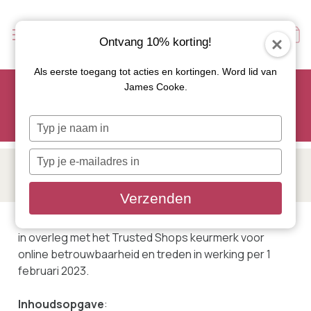
Ontvang 10% korting!
Als eerste toegang tot acties en kortingen. Word lid van
Scoor je favoriete tapasservies nu met 15% korting en
James Cooke.
gebruik code: TAPAS15
Let op: de actie geldt alleen op geselecteerde artikelen met
Typ
roze actiebutton!
je
naam
Typ
in
ALGEMENE VOORWAARDEN
je
e-
Verzenden
mailadres
in
Deze Algemene Voorwaarden zijn tot stand gekomen
in overleg met het Trusted Shops keurmerk voor
online betrouwbaarheid en treden in werking per 1
februari 2023.
Inhoudsopgave
: