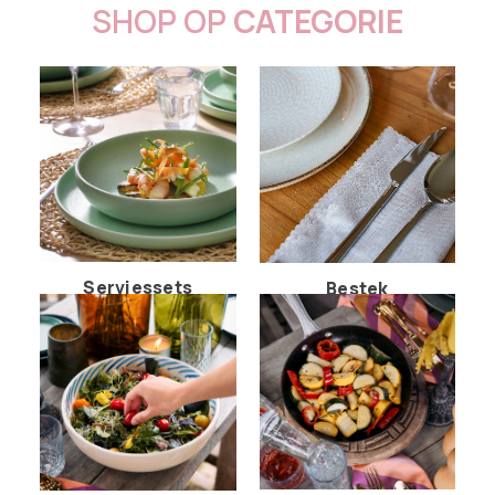
SHOP OP
CATEGORIE
Serviessets
Bestek