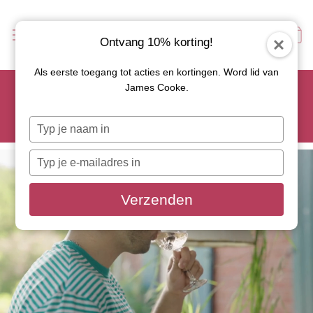
Ontvang 10% korting!
Als eerste toegang tot acties en kortingen. Word lid van
Scoor je favoriete tapasservies nu met 15% korting en
James Cooke.
gebruik code: TAPAS15
Let op: de actie geldt alleen op geselecteerde artikelen met
Typ
roze actiebutton!
je
naam
Typ
in
je
e-
Verzenden
mailadres
in