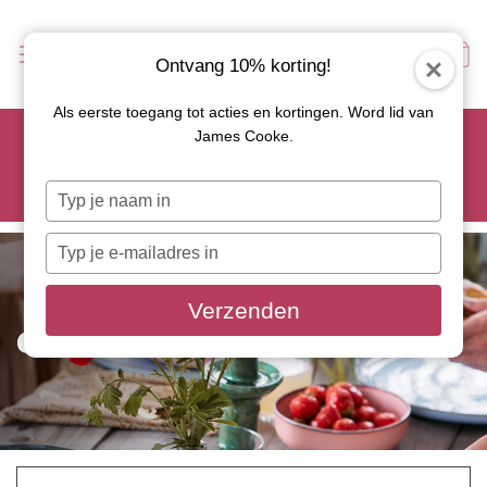
Ontvang 10% korting!
Als eerste toegang tot acties en kortingen. Word lid van
Scoor je favoriete tapasservies nu met 15% korting en
James Cooke.
gebruik code: TAPAS15
Let op: de actie geldt alleen op geselecteerde artikelen met
Typ
roze actiebutton!
je
naam
Typ
in
je
e-
Verzenden
mailadres
GEKLEURD BESTEK
in