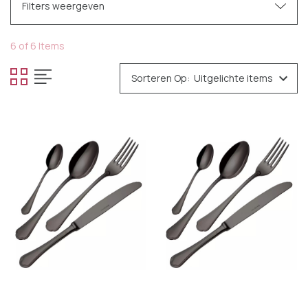
Filters weergeven
Categories
6 of 6 Items
Servies
Sorteren Op:
Bestek
Gekleurd bestek
Zilverkleurig bestek
Glazen
Cocktailaccessoires
Keukengerei
Pannen
Verfijnen op
Geen filters toegepast