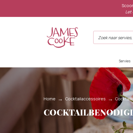
Scoor
Let 
Servies
Home
Cocktailaccessoires
Cocktai
COCKTAILBENODIG