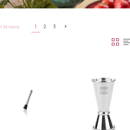
1
2
3
of 28 Items