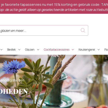
 je favoriete tapasservies nu met 15% korting en gebruik code: TA
op: de actie geldt alleen op geselecteerde artikelen met roze actiebutt
Bestek
Glazen
Cocktailaccessoires
Keukengerei
P
lbenodigdheden
DHEDEN