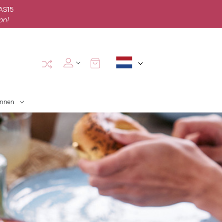
PAS15
on!
annen