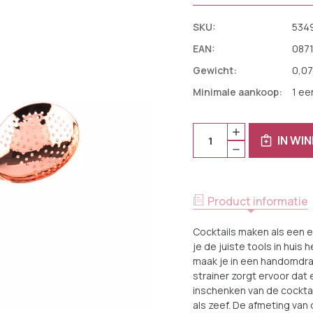
SKU:
534
EAN:
087
Gewicht:
0,07
Minimale aankoop:
1 ee
Huidige
Aantal:
HOEVEELHEID
Voorraad:
IN WI
VERHOGEN
HOEVEELHEID
VAN
VERLAGEN
BAR
VAN
PROFESSIONAL
BAR
COCKTAILSTRAI
PROFESSIONAL
TOOLS
COCKTAILSTRAI
17
Product informatie
TOOLS
X
17
3
X
X
Cocktails maken als een e
3
3
X
je de juiste tools in huis 
CM
3
ROESTVRIJSTAA
maak je in een handomdraa
CM
KOPER
ROESTVRIJSTAA
strainer zorgt ervoor dat 
KOPER
inschenken van de cocktail
als zeef. De afmeting van d