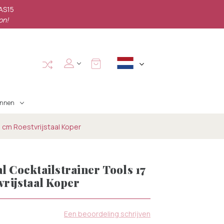
PAS15
on!
annen
 3 cm Roestvrijstaal Koper
l Cocktailstrainer Tools 17
vrijstaal Koper
D
Een beoordeling schrijven