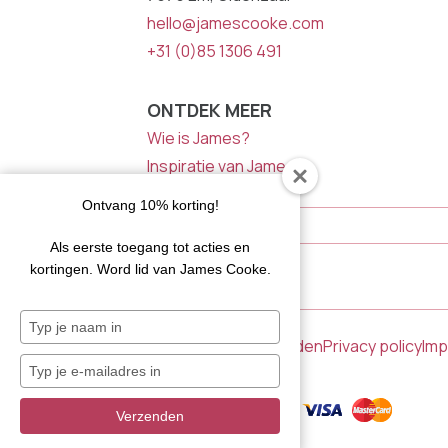
hello@jamescooke.com
+31 (0)85 1306 491
ONTDEK MEER
Wie is James?
Inspiratie van James
NIEUWSBRIEF
Ontvang 10% korting!
E-
Mailadres
Als eerste toegang tot acties en
kortingen. Word lid van James Cooke.
Typ
je
Algemene voorwaarden
Privacy policy
Im
naam
Typ
in
je
e-
Verzenden
mailadres