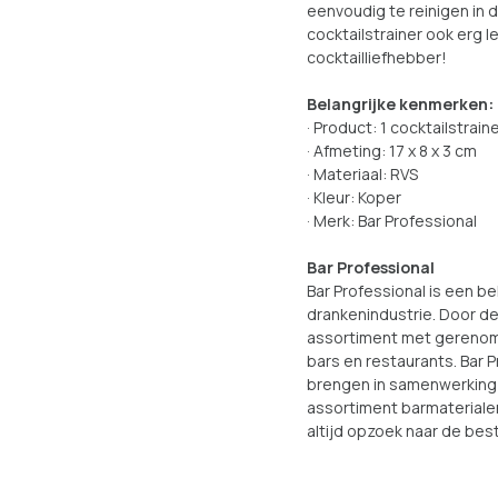
eenvoudig te reinigen in 
cocktailstrainer ook erg 
cocktailliefhebber!
Belangrijke kenmerken:
· Product: 1 cocktailstrain
· Afmeting: 17 x 8 x 3 cm
· Materiaal: RVS
· Kleur: Koper
· Merk: Bar Professional
Bar Professional
Bar Professional is een b
drankenindustrie. Door de
assortiment met gerenom
bars en restaurants. Bar P
brengen in samenwerkin
assortiment barmaterialen
altijd opzoek naar de bes