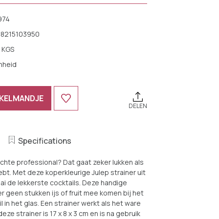
974
18215103950
 KGS
nheid
NKELMANDJE
DELEN
NER
NER
Specifications
chte professional? Dat gaat zeker lukken als
hebt. Met deze koperkleurige Julep strainer uit
L
i de lekkerste cocktails. Deze handige
L
er geen stukken ijs of fruit mee komen bij het
 in het glas. Een strainer werkt als het ware
eze strainer is 17 x 8 x 3 cm en is na gebruik