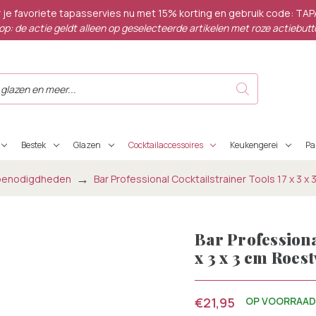
 je favoriete tapasservies nu met 15% korting en gebruik code: TA
op: de actie geldt alleen op geselecteerde artikelen met roze actiebutt
Bestek
Glazen
Cocktailaccessoires
Keukengerei
P
lbenodigdheden
Bar Professional Cocktailstrainer Tools 17 x 3 x
Bar Professiona
x 3 x 3 cm Roest
€21,95
OP VOORRAA