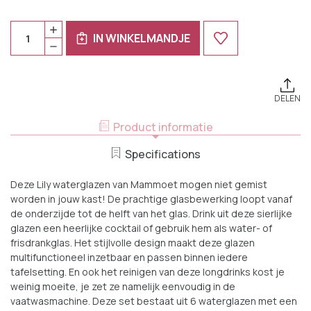
Huidige
Aantal:
HOEVEELHEID
Voorraad:
IN WINKELMANDJE
VERHOGEN
HOEVEELHEID
VAN
VERLAGEN
MAMMOET
VAN
WATERGLAS
MAMMOET
LILY
WATERGLAS
33
LILY
CL
DELEN
33
TRANSPARANT
CL
6
TRANSPARANT
Product informatie
STUKS
6
STUKS
Specifications
Deze Lily waterglazen van Mammoet mogen niet gemist
worden in jouw kast! De prachtige glasbewerking loopt vanaf
de onderzijde tot de helft van het glas. Drink uit deze sierlijke
glazen een heerlijke cocktail of gebruik hem als water- of
frisdrankglas. Het stijlvolle design maakt deze glazen
multifunctioneel inzetbaar en passen binnen iedere
tafelsetting. En ook het reinigen van deze longdrinks kost je
weinig moeite, je zet ze namelijk eenvoudig in de
vaatwasmachine. Deze set bestaat uit 6 waterglazen met een