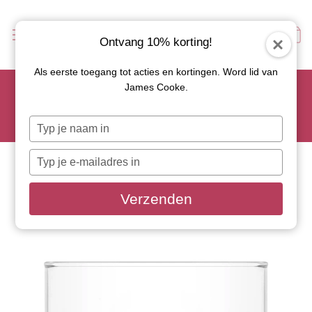
Ontvang 10% korting!
Als eerste toegang tot acties en kortingen. Word lid van
Scoor je favoriete tapasservies nu met 15% korting en
James Cooke.
gebruik code: TAPAS15
Let op: de actie geldt alleen op geselecteerde artikelen met
Typ
roze actiebutton!
je
naam
Typ
in
je
e-
Verzenden
mailadres
in