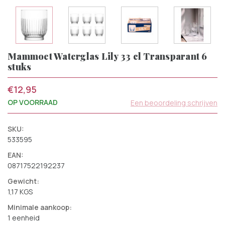
Mammoet Waterglas Lily 33 cl Transparant 6
stuks
€12,95
OP VOORRAAD
Een beoordeling schrijven
SKU:
533595
EAN:
08717522192237
Gewicht:
1,17 KGS
Minimale aankoop:
1 eenheid