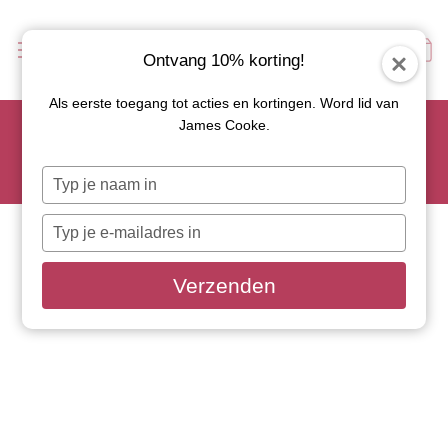
Ontvang 10% korting!
Als eerste toegang tot acties en kortingen. Word lid van
Scoor je favoriete tapasservies nu met 15% korting en
James Cooke.
gebruik code: TAPAS15
Let op: de actie geldt alleen op geselecteerde artikelen met
Typ
roze actiebutton!
je
naam
Typ
in
je
e-
Verzenden
mailadres
in