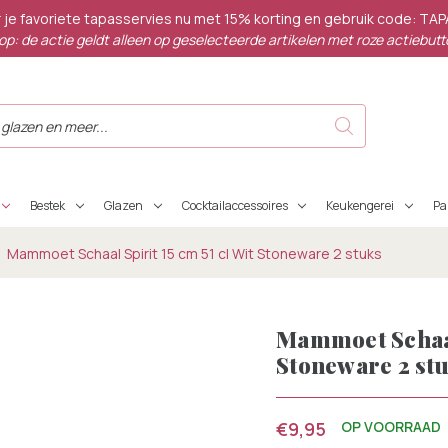
 je favoriete tapasservies nu met 15% korting en gebruik code: TA
op: de actie geldt alleen op geselecteerde artikelen met roze actiebutt
Bestek
Glazen
Cocktailaccessoires
Keukengerei
P
Mammoet Schaal Spirit 15 cm 51 cl Wit Stoneware 2 stuks
Mammoet Schaal 
Stoneware 2 st
€9,95
OP VOORRAAD