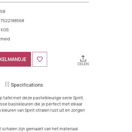
858
17522188568
 KGS
nheid
NKELMANDJE
DELEN
Specifications
 tafel met deze pastelkleurige serie Spirit.
 frisse basiskleuren die je perfect met elkaar
kleuren van Spirit stralen rust uit en zorgen
t schalen zijn gemaakt van het materiaal