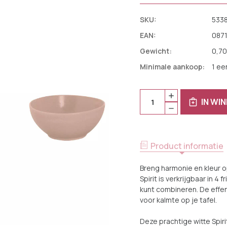
SKU:
533
EAN:
087
Gewicht:
0,70
Minimale aankoop:
1 ee
Huidige
Aantal:
HOEVEELHEID
Voorraad:
IN WI
VERHOGEN
HOEVEELHEID
VAN
VERLAGEN
MAMMOET
VAN
SCHAAL
MAMMOET
SPIRIT
SCHAAL
15
SPIRIT
CM
Product informatie
15
51
CM
CL
51
WIT
Breng harmonie en kleur op
CL
STONEWARE
WIT
Spirit is verkrijgbaar in 4
2
STONEWARE
STUKS
kunt combineren. De effen 
2
STUKS
voor kalmte op je tafel.
Deze prachtige witte Spiri