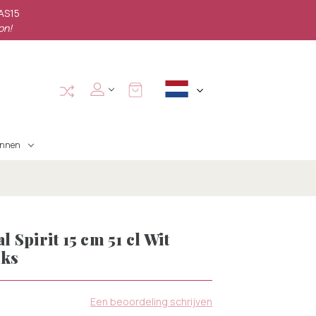
PAS15
on!
annen
Spirit 15 cm 51 cl Wit
uks
Een beoordeling schrijven