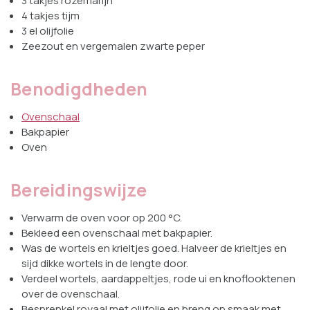
3 takjes rozemarijn
4 takjes tijm
3 el olijfolie
Zeezout en vergemalen zwarte peper
Benodigdheden
Ovenschaal
Bakpapier
Oven
Bereidingswijze
Verwarm de oven voor op 200 °C.
Bekleed een ovenschaal met bakpapier.
Was de wortels en krieltjes goed. Halveer de krieltjes en
sijd dikke wortels in de lengte door.
Verdeel wortels, aardappeltjes, rode ui en knoflooktenen
over de ovenschaal.
Besprenkel royaal met olijfolie en breng op smaak met