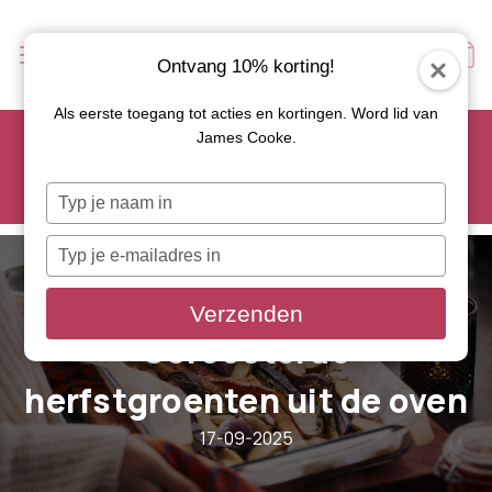
Ontvang 10% korting!
Als eerste toegang tot acties en kortingen. Word lid van
Scoor je favoriete tapasservies nu met 15% korting en
James Cooke.
gebruik code: TAPAS15
Let op: de actie geldt alleen op geselecteerde artikelen met
Typ
roze actiebutton!
je
naam
Typ
in
je
e-
Verzenden
mailadres
Geroosterde
in
herfstgroenten uit de oven
17-09-2025