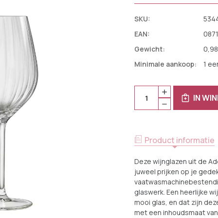
SKU:
534
EAN:
087
Gewicht:
0,98
Minimale aankoop:
1 ee
Huidige
Aantal:
HOEVEELHEID
Voorraad:
IN WI
VERHOGEN
HOEVEELHEID
VAN
VERLAGEN
ROYAL
VAN
LEERDAM
ROYAL
WIJNGLAS
LEERDAM
ADORA
WIJNGLAS
50
Product informatie
ADORA
CL
50
-
CL
TRANSPARANT
Deze wijnglazen uit de Ad
-
6
TRANSPARANT
juweel prijken op je gedek
STUKS
6
vaatwasmachinebestendig
STUKS
glaswerk. Een heerlijke wij
mooi glas, en dat zijn de
met een inhoudsmaat van 5