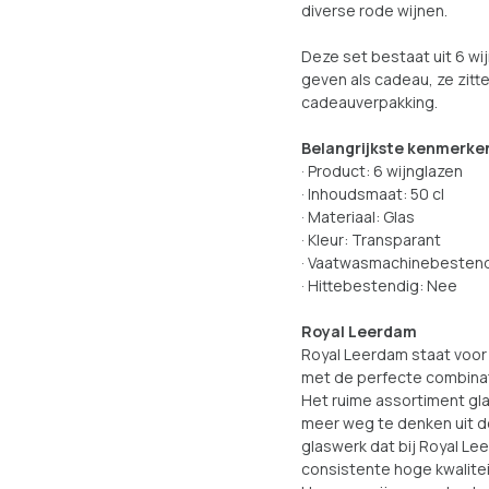
diverse rode wijnen.
Deze set bestaat uit 6 wi
geven als cadeau, ze zitt
cadeauverpakking.
Belangrijkste kenmerke
· Product: 6 wijnglazen
· Inhoudsmaat: 50 cl
· Materiaal: Glas
· Kleur: Transparant
· Vaatwasmachinebestend
· Hittebestendig: Nee
Royal Leerdam
Royal Leerdam staat voor 
met de perfecte combinati
Het ruime assortiment gl
meer weg te denken uit de
glaswerk dat bij Royal L
consistente hoge kwalitei