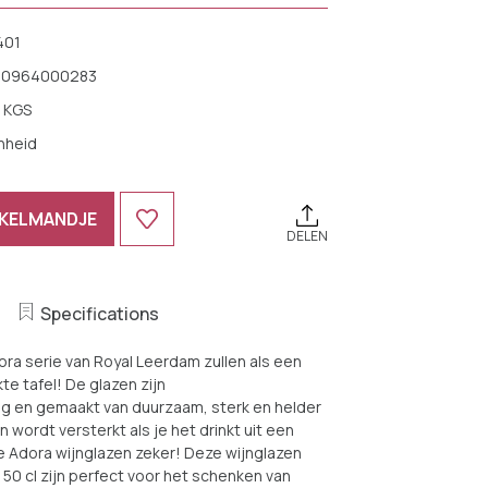
401
10964000283
 KGS
nheid
NKELMANDJE
DELEN
Specifications
ora serie van Royal Leerdam zullen als een
te tafel! De glazen zijn
 en gemaakt van duurzaam, sterk en helder
n wordt versterkt als je het drinkt uit een
ze Adora wijnglazen zeker! Deze wijnglazen
0 cl zijn perfect voor het schenken van