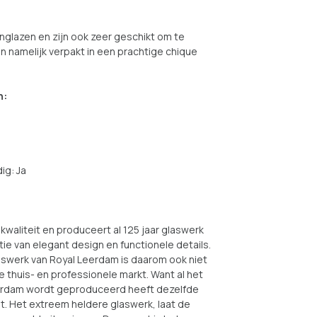
jnglazen en zijn ook zeer geschikt om te
en namelijk verpakt in een prachtige chique
n:
ig: Ja
kwaliteit en produceert al 125 jaar glaswerk
e van elegant design en functionele details.
aswerk van Royal Leerdam is daarom ook niet
 thuis- en professionele markt. Want al het
eerdam wordt geproduceerd heeft dezelfde
t. Het extreem heldere glaswerk, laat de