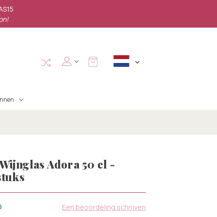
PAS15
on!
annen
ijnglas Adora 50 cl -
stuks
D
Een beoordeling schrijven