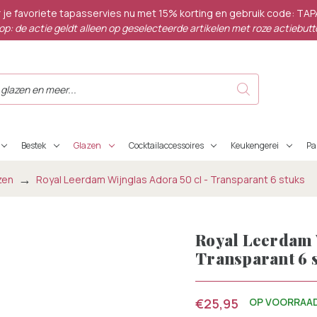
 je favoriete tapasservies nu met 15% korting en gebruik code: TA
op: de actie geldt alleen op geselecteerde artikelen met roze actiebutt
Bestek
Glazen
Cocktailaccessoires
Keukengerei
P
zen
Royal Leerdam Wijnglas Adora 50 cl - Transparant 6 stuks
Royal Leerdam W
Transparant 6 
€25,95
OP VOORRAA