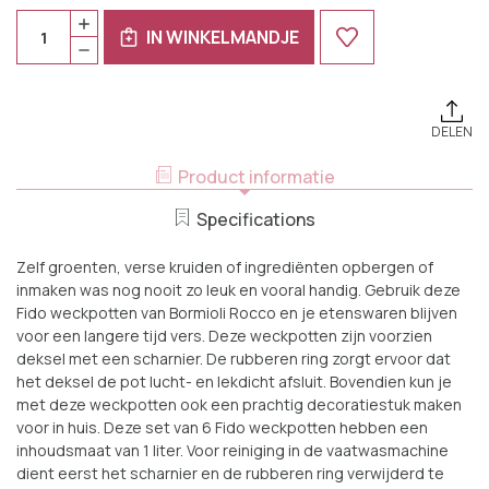
Huidige
Aantal:
HOEVEELHEID
Voorraad:
IN WINKELMANDJE
VERHOGEN
HOEVEELHEID
VAN
VERLAGEN
ROCCO
VAN
BORMIOLI
ROCCO
WECKPOT
BORMIOLI
FIDO
WECKPOT
1
DELEN
FIDO
L
1
6
L
Product informatie
STUKS
6
STUKS
Specifications
Zelf groenten, verse kruiden of ingrediënten opbergen of
inmaken was nog nooit zo leuk en vooral handig. Gebruik deze
Fido weckpotten van Bormioli Rocco en je etenswaren blijven
voor een langere tijd vers. Deze weckpotten zijn voorzien
deksel met een scharnier. De rubberen ring zorgt ervoor dat
het deksel de pot lucht- en lekdicht afsluit. Bovendien kun je
met deze weckpotten ook een prachtig decoratiestuk maken
voor in huis. Deze set van 6 Fido weckpotten hebben een
inhoudsmaat van 1 liter. Voor reiniging in de vaatwasmachine
dient eerst het scharnier en de rubberen ring verwijderd te