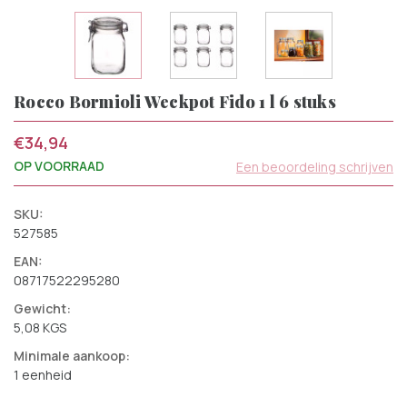
Rocco Bormioli Weckpot Fido 1 l 6 stuks
€34,94
OP VOORRAAD
Een beoordeling schrijven
SKU:
527585
EAN:
08717522295280
Gewicht:
5,08 KGS
Minimale aankoop:
1 eenheid