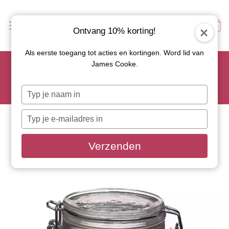
Ontvang 10% korting!
Als eerste toegang tot acties en kortingen. Word lid van
Scoor je favoriete tapasservies nu met 15% korting en
James Cooke.
gebruik code: TAPAS15
Let op: de actie geldt alleen op geselecteerde artikelen met
Typ
roze actiebutton!
je
naam
Typ
in
je
e-
Verzenden
mailadres
in