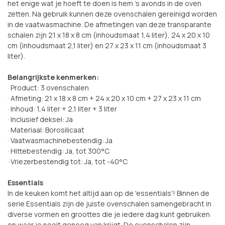
het enige wat je hoeft te doen is hem 's avonds in de oven
zetten. Na gebruik kunnen deze ovenschalen gereinigd worden
in de vaatwasmachine. De afmetingen van deze transparante
schalen zijn 21 x 18 x 8 cm (inhoudsmaat 1,4 liter), 24 x 20 x 10
cm (inhoudsmaat 2,1 liter) en 27 x 23 x 11 cm (inhoudsmaat 3
liter).
Belangrijkste kenmerken:
· Product: 3 ovenschalen
· Afmeting: 21 x 18 x 8 cm + 24 x 20 x 10 cm + 27 x 23 x 11 cm
· Inhoud: 1,4 liter + 2,1 liter + 3 liter
· Inclusief deksel: Ja
· Materiaal: Borosilicaat
· Vaatwasmachinebestendig: Ja
· Hittebestendig: Ja, tot 300°C
· Vriezerbestendig tot: Ja, tot -40°C
Essentials
In de keuken komt het altijd aan op de 'essentials'! Binnen de
serie Essentials zijn de juiste ovenschalen samengebracht in
diverse vormen en groottes die je iedere dag kunt gebruiken
en waar je nooit genoeg van krijgt. De ovenschalen zijn