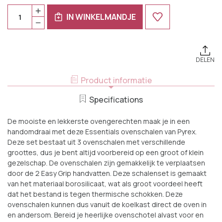
Huidige
Aantal:
HOEVEELHEID
Voorraad:
IN WINKELMANDJE
VERHOGEN
HOEVEELHEID
VAN
VERLAGEN
PYREX
VAN
OVENSCHALENSET
PYREX
ESSENTIALS
OVENSCHALENSET
3-
ESSENTIALS
DELIG
DELEN
3-
DELIG
Product informatie
Specifications
De mooiste en lekkerste ovengerechten maak je in een
handomdraai met deze Essentials ovenschalen van Pyrex.
Deze set bestaat uit 3 ovenschalen met verschillende
groottes, dus je bent altijd voorbereid op een groot of klein
gezelschap. De ovenschalen zijn gemakkelijk te verplaatsen
door de 2 Easy Grip handvatten. Deze schalenset is gemaakt
van het materiaal borosilicaat, wat als groot voordeel heeft
dat het bestand is tegen thermische schokken. Deze
ovenschalen kunnen dus vanuit de koelkast direct de oven in
en andersom. Bereid je heerlijke ovenschotel alvast voor en