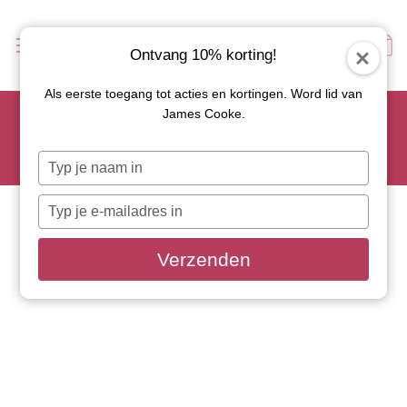
Ontvang 10% korting!
Als eerste toegang tot acties en kortingen. Word lid van
Scoor je favoriete tapasservies nu met 15% korting en
James Cooke.
gebruik code: TAPAS15
Let op: de actie geldt alleen op geselecteerde artikelen met
Typ
roze actiebutton!
je
naam
Typ
in
je
e-
Verzenden
mailadres
in