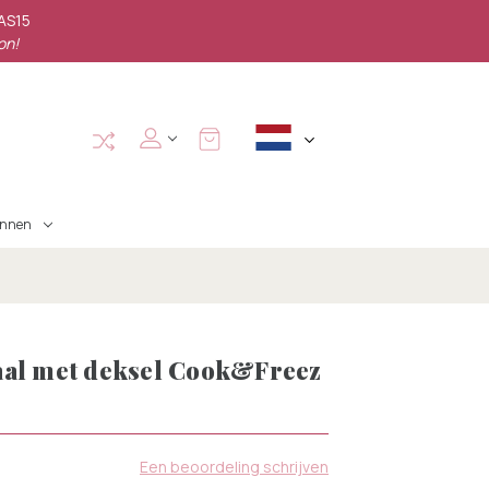
PAS15
on!
annen
aal met deksel Cook&Freez
D
Een beoordeling schrijven