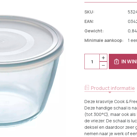
SKU:
532
EAN:
034
Gewicht:
0,84
Minimale aankoop:
1 ee
Huidige
Aantal:
HOEVEELHEID
Voorraad:
IN WI
VERHOGEN
HOEVEELHEID
VAN
VERLAGEN
PYREX
VAN
OVENSCHAAL
PYREX
MET
OVENSCHAAL
DEKSEL
MET
COOK&FREEZ
Product informatie
DEKSEL
16
COOK&FREEZ
X
16
11
Deze krasvrije Cook & Fre
X
CM
11
Deze handige schaal is na
1.6
CM
L
(tot 300°C), maar ook al
1.6
L
de vriezer. De schaal is lu
deksel en daardoor zeer 
nemen naar je werk of een