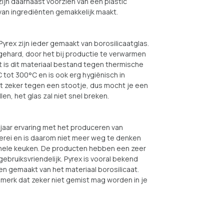
zijn daarnaast voorzien van een plastic
van ingrediënten gemakkelijk maakt.
yrex zijn ieder gemaakt van borosilicaatglas.
gehard, door het bij productie te verwarmen
t is dit materiaal bestand tegen thermische
tot 300°C en is ook erg hygiënisch in
et zeker tegen een stootje, dus mocht je een
len, het glas zal niet snel breken.
jaar ervaring met het produceren van
erei en is daarom niet meer weg te denken
ionele keuken. De producten hebben een zeer
 gebruiksvriendelijk. Pyrex is vooral bekend
en gemaakt van het materiaal borosilicaat.
merk dat zeker niet gemist mag worden in je