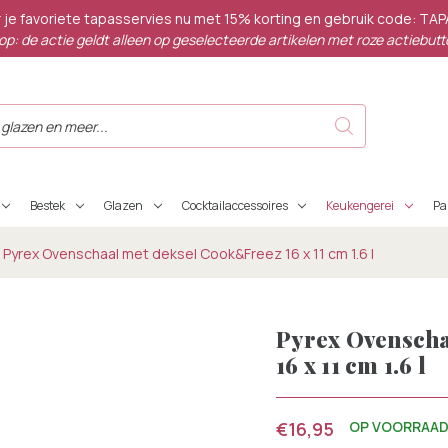
 je favoriete tapasservies nu met 15% korting en gebruik code: TA
op: de actie geldt alleen op geselecteerde artikelen met roze actiebutt
Bestek
Glazen
Cocktailaccessoires
Keukengerei
P
Pyrex Ovenschaal met deksel Cook&Freez 16 x 11 cm 1.6 l
Pyrex Ovensch
16 x 11 cm 1.6 l
€16,95
OP VOORRAA