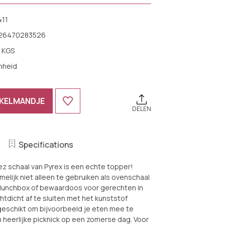
411
26470283526
 KGS
nheid
NKELMANDJE
DELEN
Specifications
ez schaal van Pyrex is een echte topper!
melijk niet alleen te gebruiken als ovenschaal
s lunchbox of bewaardoos voor gerechten in
chtdicht af te sluiten met het kunststof
geschikt om bijvoorbeeld je eten mee te
 heerlijke picknick op een zomerse dag. Voor