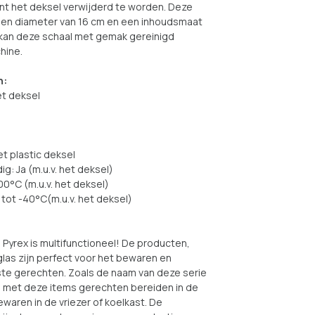
ent het deksel verwijderd te worden. Deze
een diameter van 16 cm en een inhoudsmaat
ik kan deze schaal met gemak gereinigd
hine.
n:
et deksel
et plastic deksel
: Ja (m.u.v. het deksel)
300°C (m.u.v. het deksel)
, tot -40°C(m.u.v. het deksel)
 Pyrex is multifunctioneel! De producten,
las zijn perfect voor het bewaren en
te gerechten. Zoals de naam van deze serie
e met deze items gerechten bereiden in de
waren in de vriezer of koelkast. De