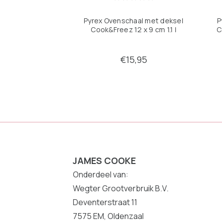
Pyrex Ovenschaal met deksel
P
Cook&Freez 12 x 9 cm 1.1 l
C
€15,95
JAMES COOKE
Onderdeel van:
Wegter Grootverbruik B.V.
Deventerstraat 11
7575 EM, Oldenzaal