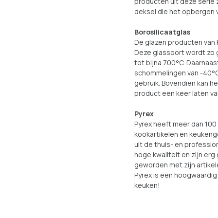
producten uit deze serie 
deksel die het opbergen 
Borosilicaatglas
De glazen producten van P
Deze glassoort wordt zo 
tot bijna 700°C. Daarnaas
schommelingen van -40°C 
gebruik. Bovendien kan h
product een keer laten val
Pyrex
Pyrex heeft meer dan 100 
kookartikelen en keukeng
uit de thuis- en profess
hoge kwaliteit en zijn erg
geworden met zijn artikel
Pyrex is een hoogwaardig 
keuken!