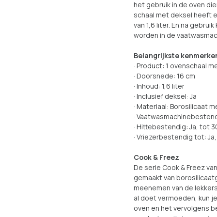
het gebruik in de oven di
schaal met deksel heeft 
van 1,6 liter. En na gebru
worden in de vaatwasmac
Belangrijkste kenmerke
· Product: 1 ovenschaal m
· Doorsnede: 16 cm
· Inhoud: 1,6 liter
· Inclusief deksel: Ja
· Materiaal: Borosilicaat m
· Vaatwasmachinebestendig
· Hittebestendig: Ja, tot 
· Vriezerbestendig tot: Ja
Cook & Freez
De serie Cook & Freez van
gemaakt van borosilicaatg
meenemen van de lekkers
al doet vermoeden, kun j
oven en het vervolgens be