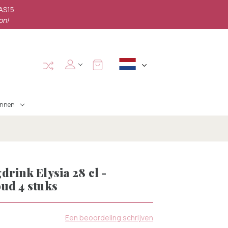
PAS15
on!
annen
rink Elysia 28 cl -
ud 4 stuks
D
Een beoordeling schrijven