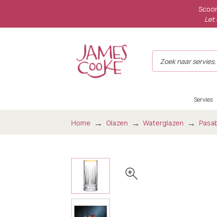
Scoor
Let 
Servies
Home
Glazen
Waterglazen
Pasab