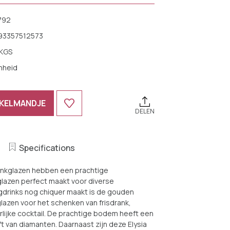
792
93357512573
 KGS
nheid
NKELMANDJE
DELEN
Specifications
rinkglazen hebben een prachtige
lazen perfect maakt voor diverse
gdrinks nog chiquer maakt is de gouden
lazen voor het schenken van frisdrank,
lijke cocktail. De prachtige bodem heeft een
 van diamanten. Daarnaast zijn deze Elysia