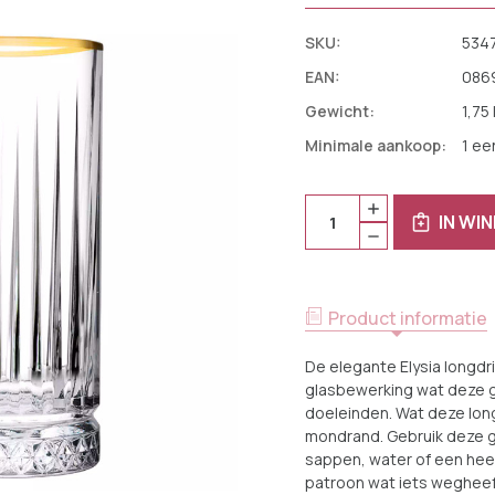
SKU:
534
EAN:
086
Gewicht:
1,75
Minimale aankoop:
1 ee
Huidige
Aantal:
HOEVEELHEID
Voorraad:
IN WI
VERHOGEN
HOEVEELHEID
VAN
VERLAGEN
PASABAHCE
VAN
LONGDRINK
PASABAHCE
ELYSIA
LONGDRINK
28
ELYSIA
CL
Product informatie
28
-
CL
TRANSPARANT
-
GOUD
De elegante Elysia longd
TRANSPARANT
4
GOUD
glasbewerking wat deze g
STUKS
4
doeleinden. Wat deze lon
STUKS
mondrand. Gebruik deze g
sappen, water of een heer
patroon wat iets wegheeft