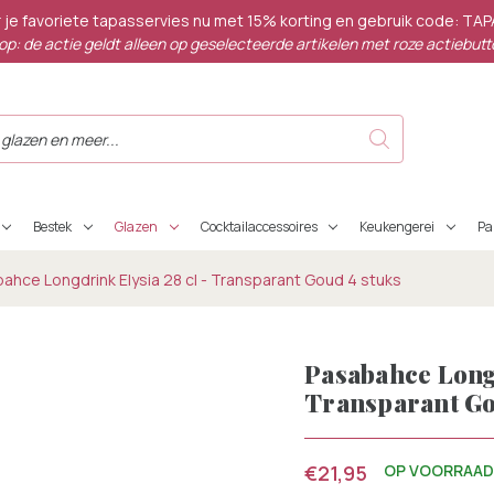
 je favoriete tapasservies nu met 15% korting en gebruik code: TA
op: de actie geldt alleen op geselecteerde artikelen met roze actiebutt
Bestek
Glazen
Cocktailaccessoires
Keukengerei
P
ahce Longdrink Elysia 28 cl - Transparant Goud 4 stuks
Pasabahce Longd
Transparant Go
€21,95
OP VOORRAA