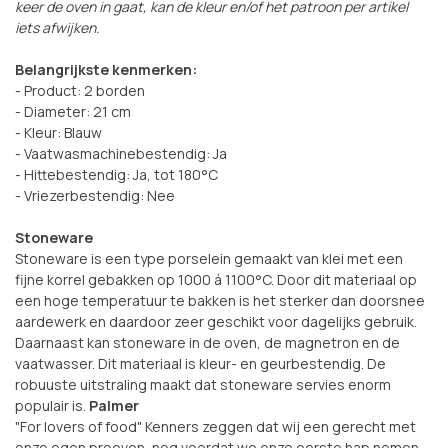
keer de oven in gaat, kan de kleur en/of het patroon per artikel
iets afwijken.
Belangrijkste kenmerken:
- Product: 2 borden
- Diameter: 21 cm
- Kleur: Blauw
- Vaatwasmachinebestendig: Ja
- Hittebestendig: Ja, tot 180°C
- Vriezerbestendig: Nee
Stoneware
Stoneware is een type porselein gemaakt van klei met een
fijne korrel gebakken op 1000 á 1100°C. Door dit materiaal op
een hoge temperatuur te bakken is het sterker dan doorsnee
aardewerk en daardoor zeer geschikt voor dagelijks gebruik.
Daarnaast kan stoneware in de oven, de magnetron en de
vaatwasser. Dit materiaal is kleur- en geurbestendig. De
robuuste uitstraling maakt dat stoneware servies enorm
populair is.
Palmer
"For lovers of food" Kenners zeggen dat wij een gerecht met
onze ogen proeven, nog voordat we onze eerste hap nemen.