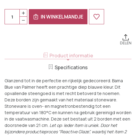
Huidige
Aantal:
HOEVEELHEID
Voorraad:
IN WINKELMANDJE
VERHOGEN
HOEVEELHEID
VAN
VERLAGEN
PALMER
VAN
BORD
PALMER
BAMA
BORD
BLUE
BAMA
21
DELEN
BLUE
CM
21
BLAUW
CM
Product informatie
STONEWARE
BLAUW
2
STONEWARE
STUKS
2
Specifications
STUKS
Glanzend tot in de perfectie en rijkelijk gedecoreerd. Bama
Blue van Palmer heeft een prachtige diep blauwe kleur. Dit
opvallende steengoed is met recht betoverd te noemen.
Deze borden zijn gemaakt van het materiaal stoneware.
Stoneware is oven- en magnetronbestendig tot een
temperatuur van 180°C en kunnen na gebruik gereinigd worden
in de vaatwasmachine. Deze set bestaat uit 2 borden met een
doorsnede van 21 cm.
Let op: Ieder item is uniek. Door het
bijzondere productieproces "Reactive Glaze", waarbij het item 2