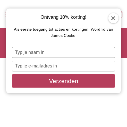
Ontvang 10% korting!
Als eerste toegang tot acties en kortingen. Word lid van
Scoor je favoriete tapasservies nu met 15% korting en
James Cooke.
gebruik code: TAPAS15
Let op: de actie geldt alleen op geselecteerde artikelen met
Typ
roze actiebutton!
je
naam
Typ
in
je
e-
Verzenden
mailadres
in