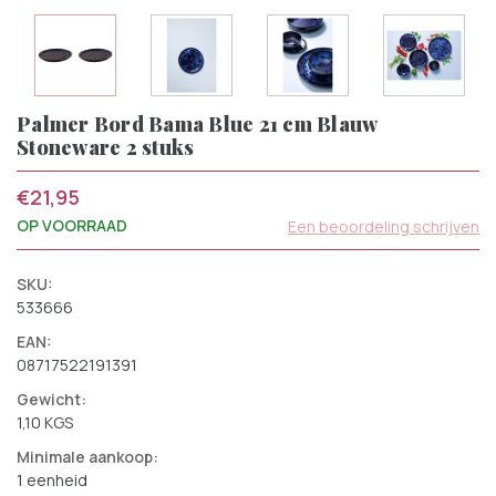
Palmer Bord Bama Blue 21 cm Blauw
Stoneware 2 stuks
€21,95
OP VOORRAAD
Een beoordeling schrijven
SKU:
533666
EAN:
08717522191391
Gewicht:
1,10 KGS
Minimale aankoop:
1 eenheid