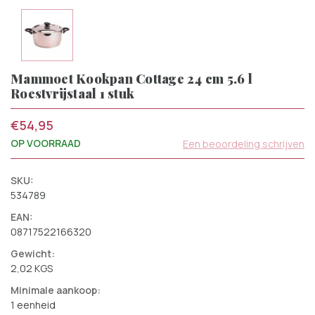
Mammoet Kookpan Cottage 24 cm 5.6 l
Roestvrijstaal 1 stuk
€54,95
OP VOORRAAD
Een beoordeling schrijven
SKU:
534789
EAN:
08717522166320
Gewicht:
2,02 KGS
Minimale aankoop:
1 eenheid