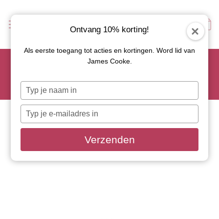
Ontvang 10% korting!
Als eerste toegang tot acties en kortingen. Word lid van
Scoor je favoriete tapasservies nu met 15% korting en
James Cooke.
gebruik code: TAPAS15
Let op: de actie geldt alleen op geselecteerde artikelen met
Typ
roze actiebutton!
je
naam
Typ
in
je
e-
Verzenden
mailadres
in