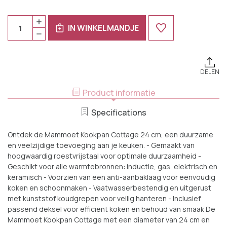
Huidige
Aantal:
HOEVEELHEID
Voorraad:
IN WINKELMANDJE
VERHOGEN
HOEVEELHEID
VAN
VERLAGEN
MAMMOET
VAN
KOOKPAN
MAMMOET
COTTAGE
KOOKPAN
24
COTTAGE
CM
DELEN
24
5.6
CM
L
5.6
Product informatie
ROESTVRIJSTAAL
L
1
ROESTVRIJSTAAL
STUK
1
Specifications
STUK
Ontdek de Mammoet Kookpan Cottage 24 cm, een duurzame
en veelzijdige toevoeging aan je keuken. - Gemaakt van
hoogwaardig roestvrijstaal voor optimale duurzaamheid -
Geschikt voor alle warmtebronnen: inductie, gas, elektrisch en
keramisch - Voorzien van een anti-aanbaklaag voor eenvoudig
koken en schoonmaken - Vaatwasserbestendig en uitgerust
met kunststof koudgrepen voor veilig hanteren - Inclusief
passend deksel voor efficiënt koken en behoud van smaak De
Mammoet Kookpan Cottage met een diameter van 24 cm en