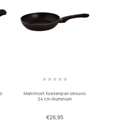
io
Mammoet Koekenpan Vesuvio
Mammoet Koek
24 cm Aluminium
20 cm A
€26,95
€2