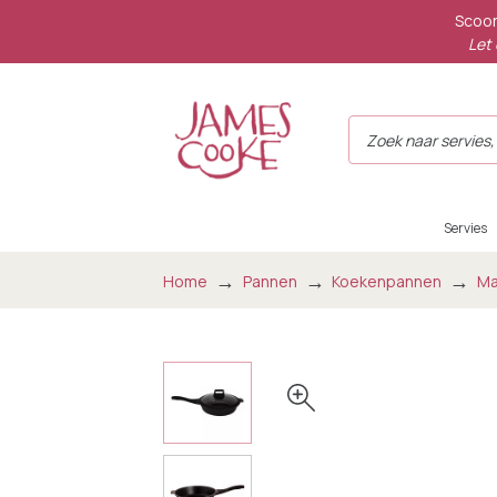
Scoor
Let 
Servies
Home
Pannen
Koekenpannen
Ma