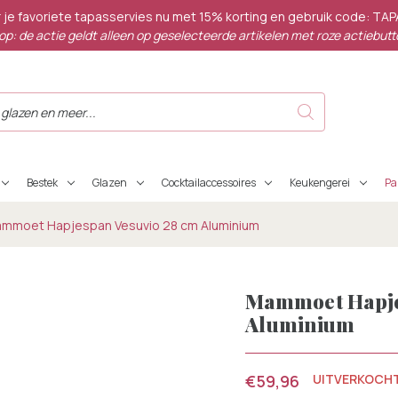
 je favoriete tapasservies nu met 15% korting en gebruik code: TA
op: de actie geldt alleen op geselecteerde artikelen met roze actiebutt
Bestek
Glazen
Cocktailaccessoires
Keukengerei
P
mmoet Hapjespan Vesuvio 28 cm Aluminium
Mammoet Hapje
Aluminium
€59,96
UITVERKOCH