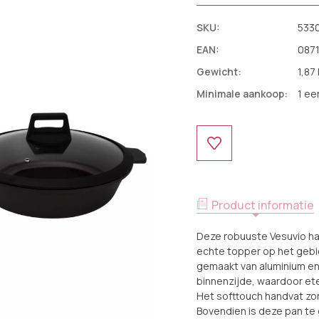
SKU:
533
EAN:
087
Gewicht:
1,87
Minimale aankoop:
1 ee
Huidige
Voorraad:
Product informatie
Deze robuuste Vesuvio h
echte topper op het gebi
gemaakt van aluminium en
binnenzijde, waardoor ete
Het softtouch handvat zorg
Bovendien is deze pan te