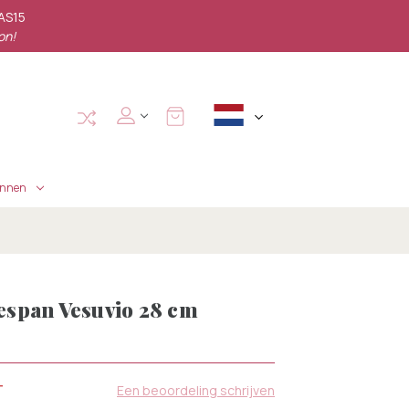
PAS15
on!
annen
span Vesuvio 28 cm
T
Een beoordeling schrijven