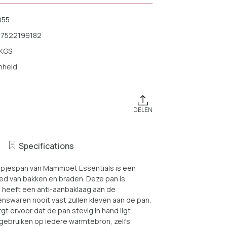
055
17522199182
 KGS
nheid
DELEN
Specifications
apjespan van Mammoet Essentials is een
ed van bakken en braden. Deze pan is
 heeft een anti-aanbaklaag aan de
nswaren nooit vast zullen kleven aan de pan.
t ervoor dat de pan stevig in hand ligt.
 gebruiken op iedere warmtebron, zelfs