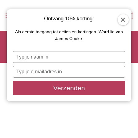
Ontvang 10% korting!
Als eerste toegang tot acties en kortingen. Word lid van
Scoor je favoriete tapasservies nu met 15% korting en
James Cooke.
gebruik code: TAPAS15
Let op: de actie geldt alleen op geselecteerde artikelen met
Typ
roze actiebutton!
je
naam
Typ
in
je
e-
Verzenden
mailadres
in