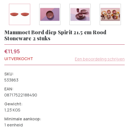
Mammoet Bord diep Spirit 21.5 cm Rood
Stoneware 2 stuks
€11,95
UITVERKOCHT
Een beoordeling schrijven
SKU:
533863
EAN:
08717522188490
Gewicht:
1,23 KGS
Minimale aankoop:
1 eenheid