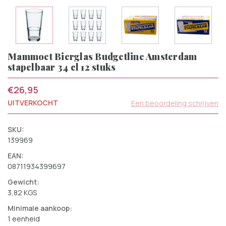
Mammoet Bierglas Budgetline Amsterdam
stapelbaar 34 cl 12 stuks
€26,95
UITVERKOCHT
Een beoordeling schrijven
SKU:
139969
EAN:
08711934399697
Gewicht:
3,82 KGS
Minimale aankoop:
1 eenheid