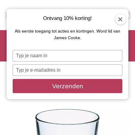
Ontvang 10% korting!
Als eerste toegang tot acties en kortingen. Word lid van
Scoor je favoriete tapasservies nu met 15% korting en
James Cooke.
gebruik code: TAPAS15
Let op: de actie geldt alleen op geselecteerde artikelen met
Typ
roze actiebutton!
je
naam
Typ
in
je
e-
Verzenden
mailadres
in