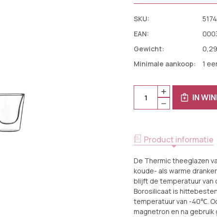
SKU:
517
EAN:
000
Gewicht:
0,2
Minimale aankoop:
1 ee
Huidige
Aantal:
HOEVEELHEID
Voorraad:
IN WI
VERHOGEN
HOEVEELHEID
VAN
VERLAGEN
LUIGI
VAN
BORMIOLI
LUIGI
THEEGLAS
BORMIOLI
THERMIC
THEEGLAS
29.5
Product informatie
THERMIC
CL
29.5
-
CL
BOROSILICAAT
De Thermic theeglazen van
-
TRANSPARANT
BOROSILICAAT
koude- als warme dranken
2
TRANSPARANT
STUKS
blijft de temperatuur va
2
STUKS
Borosilicaat is hittebeste
temperatuur van -40℃. Oo
magnetron en na gebruik 