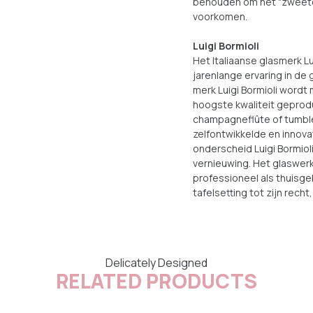
behouden om het "zweetef
voorkomen.
Luigi Bormioli
Het Italiaanse glasmerk Lu
jarenlange ervaring in de 
merk Luigi Bormioli word
hoogste kwaliteit geproduc
champagneflûte of tumble
zelfontwikkelde en innova
onderscheid Luigi Bormioli
vernieuwing. Het glaswerk 
professioneel als thuisge
tafelsetting tot zijn recht
Delicately Designed
RELATED PRODUCTS