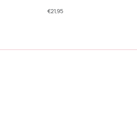
st
€21,95
€6