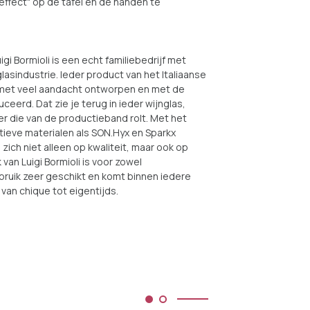
fect" op de tafel en de handen te
igi Bormioli is een echt familiebedrijf met
glasindustrie. Ieder product van het Italiaanse
t met veel aandacht ontworpen en met de
eerd. Dat zie je terug in ieder wijnglas,
r die van de productieband rolt. Met het
tieve materialen als SON.Hyx en Sparkx
 zich niet alleen op kwaliteit, maar ook op
van Luigi Bormioli is voor zowel
bruik zeer geschikt en komt binnen iedere
, van chique tot eigentijds.