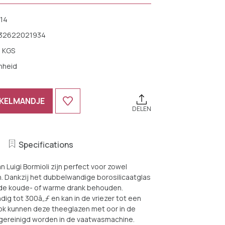
414
32622021934
9 KGS
nheid
NKELMANDJE
DELEN
Specifications
 Luigi Bormioli zijn perfect voor zowel
. Dankzij het dubbelwandige borosilicaatglas
n de koude- of warme drank behouden.
ndig tot 300â„ƒ en kan in de vriezer tot een
k kunnen deze theeglazen met oor in de
gereinigd worden in de vaatwasmachine.