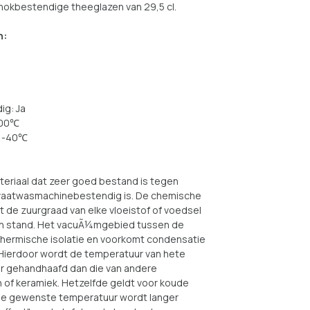
chokbestendige theeglazen van 29,5 cl.
n:
ig: Ja
 300℃
ot -40℃
ateriaal dat zeer goed bestand is tegen
vaatwasmachinebestendig is. De chemische
 de zuurgraad van elke vloeistof of voedsel
 in stand. Het vacuÃ¼mgebied tussen de
hermische isolatie en voorkomt condensatie
 Hierdoor wordt de temperatuur van hete
ger gehandhaafd dan die van andere
n of keramiek. Hetzelfde geldt voor koude
 de gewenste temperatuur wordt langer