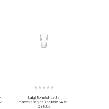
Luigi Borm
p
Luigi Bormioli Latte
Food&design 
2
macchiatoglas Thermic 34 cl -
Transparant 
2 stuks