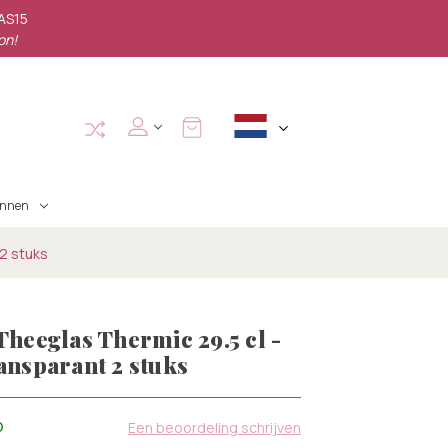
PAS15
on!
annen
 2 stuks
Theeglas Thermic 29.5 cl -
ansparant 2 stuks
D
Een beoordeling schrijven