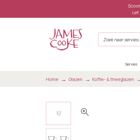
Scoor
Let 
Servies
Home
Glazen
Koffie- & theeglazen