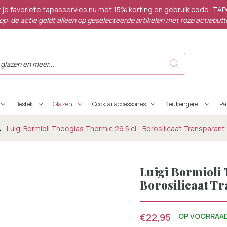
 je favoriete tapasservies nu met 15% korting en gebruik code: TA
op: de actie geldt alleen op geselecteerde artikelen met roze actiebutt
Bestek
Glazen
Cocktailaccessoires
Keukengerei
P
Luigi Bormioli Theeglas Thermic 29.5 cl - Borosilicaat Transparant
Luigi Bormioli 
Borosilicaat Tr
€22,95
OP VOORRAA