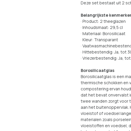
Deze set bestaat uit 2 s
Belangrijkste kenmerke
· Product: 2 theeglazen
· Inhoudsmaat: 29,5 cl
· Materiaal: Borosilicaat
· Kleur: Transparant
· Vaatwasmachinebestend
· Hittebestendig: Ja, tot
· Vriezerbestendig: Ja, t
Borosilicaatglas
Borosilicaatglas is een m
thermische schokken en 
compostering ervan houdt
dat het bevat onvervalst
twee wanden zorgt voor t
aan het buitenoppervlak.
vloeistof of voedsel lan
materialen zoals porselei
vloeistoffen en voedsel,