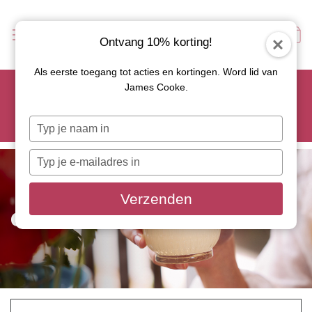
Ontvang 10% korting!
Als eerste toegang tot acties en kortingen. Word lid van
Scoor je favoriete tapasservies nu met 15% korting en
James Cooke.
gebruik code: TAPAS15
Let op: de actie geldt alleen op geselecteerde artikelen met
Typ
roze actiebutton!
je
naam
Typ
in
je
e-
Verzenden
mailadres
GLAZEN
in