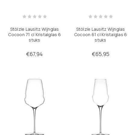
Pannen
Verfijnen op
Stölzle Lausitz Wijnglas
Stölzle Lausitz Wijnglas
Cocoon 71 cl Kristalglas 6
Cocoon 61 cl Kristalglas 6
Geen filters toegepast
stuks
stuks
€67,94
€65,95