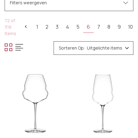
Filters weergeven
Categories
72 of
1
2
3
4
5
6
7
8
9
10
316
Servies
Items
Bestek
Sorteren Op:
Glazen
Bierglazen
Cocktailglazen
Koffie- & theeglazen
Likeur- & cognacglazen
Waterglazen
Wijn- & champagneglazen
Cocktailaccessoires
Keukengerei