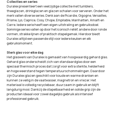
Collecties en series
Duralex presenteert een veelzijdige collectie met tumblers,
theeglazen, drinkglazen en glazen schalen voor serveren. Onder het
merk vallen diverse series. Denk aan de Picardie, Gigogne, Versailles,
Prisme, Lys, Caprice, Cosy, Chope, Empilable, Manhatten, Amalfi en
Carre. Iedere serie heeft een eigen uitstraling en gebruiksdoel.
Sommige series vallen op door het iconisch reliëf, andere door ronde
vormen, strakke lijnen of praktisch stapelgemak. Hierdoor biedt
Duralex altijd een passende stijl voor iedere keuken en elk
gebruiksmoment.
Sterk glas voor elke dag
Het glaswerk van Duralex is gemaakt van hoogwaardig gehard glas.
Gehard glas onderscheidt zich van standaardglas door een
speciaal thermisch proces dat zorgt voor extra sterkte, helderheid
en hoge weerstand tegen temperatuurschommelingen. Daardoor
zijn Duralex glazen geschikt voor koude en warme dranken en
kunnen ze veilig in de vaatwasser, magnetron en vriezer. Het
materiaal is volledig recyclebaar, duurzaam in gebruik en blijft
langdurig mooi. Dankzij de stapelbaarheid en solide grip zijn de
producten ideaal voor zowel dagelijks gebruik als intensief
professioneel gebruik.