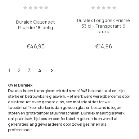
Duralex Longdrink Prisme
Duralex Glazenset
33 cl - Transparant 6
Picardie 18-delig
stuks
€46,95
€14,96
1
2
3
4
Over Duralex
Duralex is een frans glasmerk dat sinds 1945 bekendstaat om zijn
sterke en betrouwbare glaswerk. Het merk werd wereldberoemd door
de introductie van gehard glas, een materiaal dat tot wel
tweeënhalf keer sterker is dan gewoon glas en bestand is tegen
stoten en grote temperatuurverschillen. Duralex maakt glaswerk
dat praktisch, tijdloos en comfortabel in gebruik is en wordt al
generaties lang gewaardeerd door zowel gezinnen als
professionals.