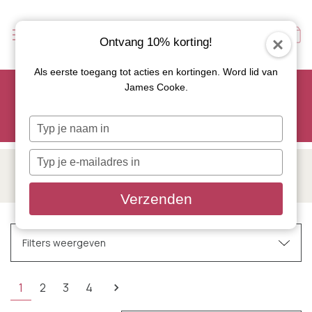
Ontvang 10% korting!
Als eerste toegang tot acties en kortingen. Word lid van
Scoor je favoriete tapasservies nu met 15% korting en
James Cooke.
gebruik code: TAPAS15
Let op: de actie geldt alleen op geselecteerde artikelen met
Typ
roze actiebutton!
je
naam
Typ
in
DURALEX
je
e-
Verzenden
mailadres
in
Filters weergeven
1
2
3
4
Verfijnen op
Geen filters toegepast