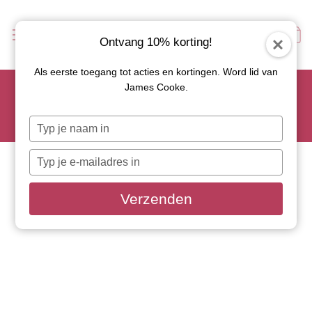
Ontvang 10% korting!
Als eerste toegang tot acties en kortingen. Word lid van
Scoor je favoriete tapasservies nu met 15% korting en
James Cooke.
gebruik code: TAPAS15
Let op: de actie geldt alleen op geselecteerde artikelen met
Typ
roze actiebutton!
je
naam
Typ
in
je
e-
Verzenden
mailadres
in