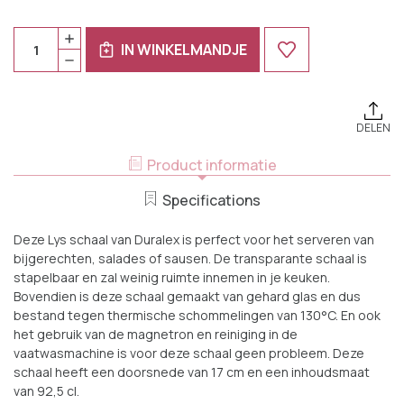
Huidige
Aantal:
HOEVEELHEID
Voorraad:
IN WINKELMANDJE
VERHOGEN
HOEVEELHEID
VAN
VERLAGEN
DURALEX
VAN
SCHAAL
DURALEX
LYS
SCHAAL
17
LYS
CM
DELEN
17
92.5
CM
CL
92.5
Product informatie
TRANSPARANT
CL
HARDGLAS
TRANSPARANT
1
HARDGLAS
Specifications
STUK
1
STUK
Deze Lys schaal van Duralex is perfect voor het serveren van
bijgerechten, salades of sausen. De transparante schaal is
stapelbaar en zal weinig ruimte innemen in je keuken.
Bovendien is deze schaal gemaakt van gehard glas en dus
bestand tegen thermische schommelingen van 130°C. En ook
het gebruik van de magnetron en reiniging in de
vaatwasmachine is voor deze schaal geen probleem. Deze
schaal heeft een doorsnede van 17 cm en een inhoudsmaat
van 92,5 cl.