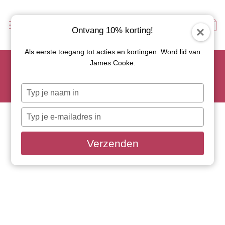
Ontvang 10% korting!
Als eerste toegang tot acties en kortingen. Word lid van
Scoor je favoriete tapasservies nu met 15% korting en
James Cooke.
gebruik code: TAPAS15
Let op: de actie geldt alleen op geselecteerde artikelen met
Typ
roze actiebutton!
je
naam
Typ
in
je
e-
Verzenden
mailadres
in