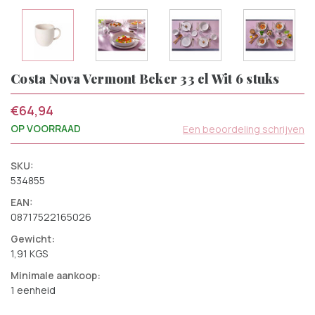
Costa Nova Vermont Beker 33 cl Wit 6 stuks
€64,94
OP VOORRAAD
Een beoordeling schrijven
SKU:
534855
EAN:
08717522165026
Gewicht:
1,91 KGS
Minimale aankoop:
1 eenheid