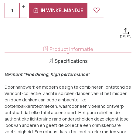
Huidige
Aantal:
HOEVEELHEID
Voorraad:
IN WINKELMANDJE
VERHOGEN
HOEVEELHEID
VAN
VERLAGEN
COSTA
VAN
NOVA
COSTA
VERMONT
NOVA
BEKER
VERMONT
33
DELEN
BEKER
CL
33
WIT
CL
Product informatie
6
WIT
STUKS
6
STUKS
Specifications
Vermont "Fine dining, high performance"
Door handwerk en modern design te combineren, ontstond de
Vermont-collectie. Zachte spiralen dansen vanuit het midden
en doen denken aan oude ambachtelijke
pottenbakkerstechnieken, waardoor een vloeiend ontwerp
ontstaat dat elke tafel accentueert. Het pure reliëf en de
authentieke lichtbruine rand onderscheiden deze eigentijdse
look van anderen en geeft de collectie een onmiskenbare
veelzijdigheid. Een robuust karakter, met sterke randen voor