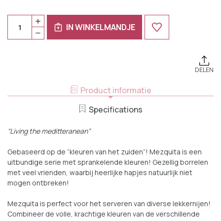
Huidige
Aantal:
HOEVEELHEID
Voorraad:
IN WINKELMANDJE
VERHOGEN
HOEVEELHEID
VAN
VERLAGEN
COLORI
VAN
DEL
COLORI
SUD
DEL
MEZQUITA
SUD
CIRCLE
DELEN
MEZQUITA
SCHAAL
CIRCLE
18
SCHAAL
Product informatie
CM
18
80
CM
CL
80
Specifications
BLAUW
CL
2
BLAUW
STUKS
2
“Living the meditteranean”
STUKS
Gebaseerd op de “kleuren van het zuiden”! Mezquita is een
uitbundige serie met sprankelende kleuren! Gezellig borrelen
met veel vrienden, waarbij heerlijke hapjes natuurlijk niet
mogen ontbreken!
Mezquita is perfect voor het serveren van diverse lekkernijen!
Combineer de volle, krachtige kleuren van de verschillende