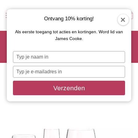
Ontvang 10% korting!
Als eerste toegang tot acties en kortingen. Word lid van
Scoor je favoriete tapasservies nu met 15% korting en
James Cooke.
gebruik code: TAPAS15
Let op: de actie geldt alleen op geselecteerde artikelen met
Typ
roze actiebutton!
je
naam
Typ
in
je
e-
Verzenden
mailadres
in