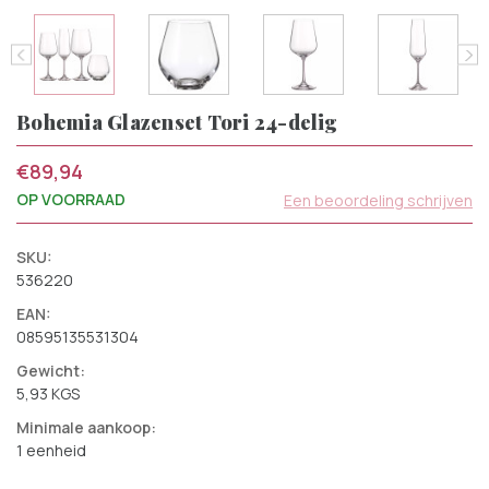
Bohemia Glazenset Tori 24-delig
€89,94
OP VOORRAAD
Een beoordeling schrijven
SKU:
536220
EAN:
08595135531304
Gewicht:
5,93 KGS
Minimale aankoop:
1 eenheid