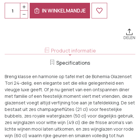
Huidige
Aantal:
HOEVEELHEID
Voorraad:
IN WINKELMANDJE
VERHOGEN
HOEVEELHEID
VAN
VERLAGEN
BOHEMIA
VAN
GLAZENSET
BOHEMIA
TORI
GLAZENSET
24-
TORI
DELIG
DELEN
24-
DELIG
Product informatie
Specifications
Breng klasse en harmonie op tafel met de Bohemia Glazenset
Tori 24-delig, een elegante set die elke gelegenheid een
vleugje luxe geeft. Of je nu geniet van een ontspannen diner
met familie of een feestelijk moment viert met vrienden, deze
glazenset voegt altijd verfijning toe aan je tafeldekking. De set
bestaat uit zes champagneflûtes (21 cl) voor feestelijke
bubbels, zes royale waterglazen (50 cl) voor dagelijks gebruik,
zes wijnglazen voor witte wijn (49 cl) die de frisse aroma’s van
lichte wijnen mooi laten uitkomen, en zes wijnglazen voor rode
wijn (60 cl) waarin rijke geuren en smaken volledig tot hun