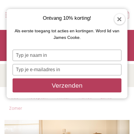
Ontvang 10% korting!
Als eerste toegang tot acties en kortingen. Word lid van
Scoor je favoriete tapasservies nu met 15% korting en
James Cooke.
gebruik code: TAPAS15
Let op: de actie geldt alleen op geselecteerde artikelen met
Typ
roze actiebutton!
je
naam
Typ
in
INSPIRATIE VAN JAMES
je
e-
Verzenden
mailadres
in
Alles
Recepten
Winter
Herfst
Lente
Zomer