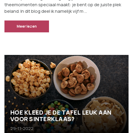
theemomenten speciaal maakt: je bent op de juiste plek
beland. In dit blog deel ik namelijk vijf m …
Meer lezen
HOE KLEED JE DE TAFEL LEUK AAN
VOOR SINTERKLAAS?
29-11-2022