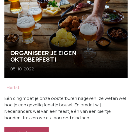
ORGANISEER JE EIGEN
OKTOBERFEST!
05-10-2022
Herfst
Eén ding moet je onze oosterburen nageven: ze weten wel
hoe je een gezellig feestje bouwt. En omdat wij
Nederlanders wel van een feestje én van een biertje
houden, trekken we elk jaar rond eind sep …