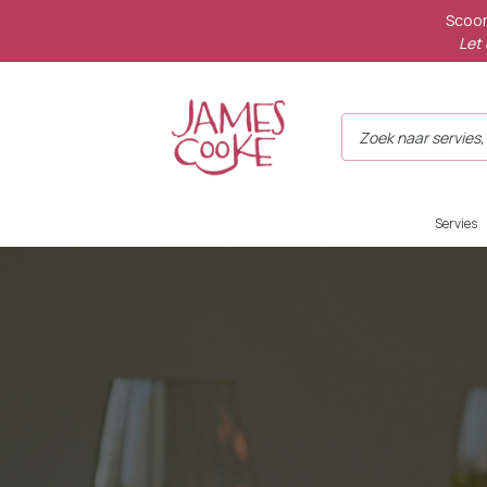
Scoor
Let 
Servies