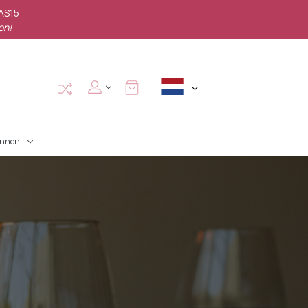
PAS15
on!
annen