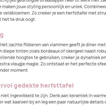
schijfjes gedroogde sinaasappel neer of werk met tak
n maken jouw styling persoonlijk en uniek. Combineer
veldbloemen. Zo creëer je een herfsttafel met struc
t het te druk oogt.
ng
. Het zachte flikkeren van vlammen geeft je diner m
 in diepe tinten zoals bordeaux of okergeel naast r
hillende hoogtes te gebruiken, creëer je dynamiek en
extra vleugje magie. Zo ontstaat er het perfecte sfeer
zonder moment.
ervol gedekte herfsttafel
t niet ingewikkeld te zijn. Denk aan keramiek in war
r wat kaarsen bij en leg een paar natuurlijke details 