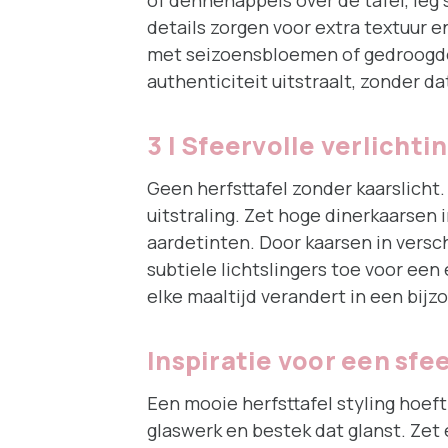
of dennenappels over de tafel, leg 
details zorgen voor extra textuur e
met seizoensbloemen of gedroogde 
authenticiteit uitstraalt, zonder da
3 | Sfeervolle verlichti
Geen herfsttafel zonder kaarslicht
uitstraling. Zet hoge dinerkaarsen
aardetinten. Door kaarsen in versc
subtiele lichtslingers toe voor een 
elke maaltijd verandert in een bij
Inspiratie voor een sfe
Een mooie herfsttafel styling hoef
glaswerk en bestek dat glanst. Zet e