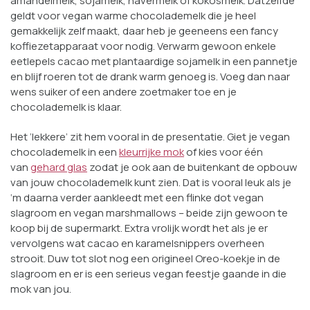
amandelmelk, sojamelk, havermelk of kokosmelk. Datzelfde
geldt voor vegan warme chocolademelk die je heel
gemakkelijk zelf maakt, daar heb je geeneens een fancy
koffiezetapparaat voor nodig. Verwarm gewoon enkele
eetlepels cacao met plantaardige sojamelk in een pannetje
en blijf roeren tot de drank warm genoeg is. Voeg dan naar
wens suiker of een andere zoetmaker toe en je
chocolademelk is klaar.
Het ‘lekkere’ zit hem vooral in de presentatie. Giet je vegan
chocolademelk in een
kleurrijke mok
of kies voor één
van
gehard glas
zodat je ook aan de buitenkant de opbouw
van jouw chocolademelk kunt zien. Dat is vooral leuk als je
‘m daarna verder aankleedt met een flinke dot vegan
slagroom en vegan marshmallows – beide zijn gewoon te
koop bij de supermarkt. Extra vrolijk wordt het als je er
vervolgens wat cacao en karamelsnippers overheen
strooit. Duw tot slot nog een origineel Oreo-koekje in de
slagroom en er is een serieus vegan feestje gaande in die
mok van jou.