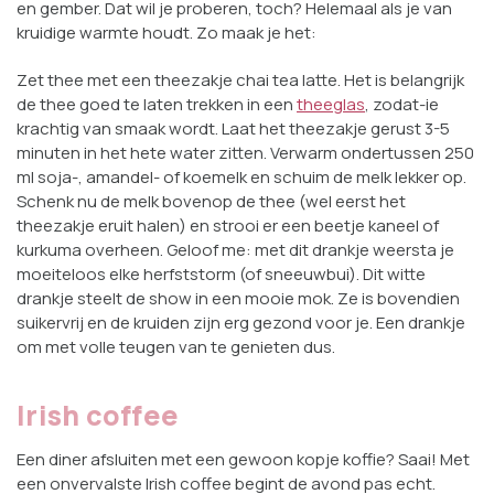
en gember. Dat wil je proberen, toch? Helemaal als je van
kruidige warmte houdt. Zo maak je het:
Zet thee met een theezakje chai tea latte. Het is belangrijk
de thee goed te laten trekken in een
theeglas
, zodat-ie
krachtig van smaak wordt. Laat het theezakje gerust 3-5
minuten in het hete water zitten. Verwarm ondertussen 250
ml soja-, amandel- of koemelk en schuim de melk lekker op.
Schenk nu de melk bovenop de thee (wel eerst het
theezakje eruit halen) en strooi er een beetje kaneel of
kurkuma overheen. Geloof me: met dit drankje weersta je
moeiteloos elke herfststorm (of sneeuwbui). Dit witte
drankje steelt de show in een mooie mok. Ze is bovendien
suikervrij en de kruiden zijn erg gezond voor je. Een drankje
om met volle teugen van te genieten dus.
Irish coffee
Een diner afsluiten met een gewoon kopje koffie? Saai! Met
een onvervalste Irish coffee begint de avond pas echt.