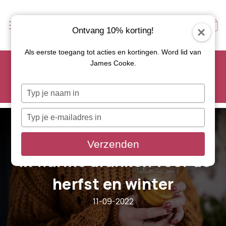
Ontvang 10% korting!
Als eerste toegang tot acties en kortingen. Word lid van
Scoor je favoriete tapasservies nu met 15% korting en
James Cooke.
gebruik code: TAPAS15
Let op: de actie geldt alleen op geselecteerde artikelen met
Typ
roze actiebutton!
je
naam
Typ
in
je
e-
Verzenden
mailadres
4x warme dranken voor de
in
herfst en winter
11-09-2022