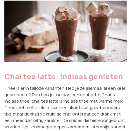
Chai tea latte: Indiaas genieten
Thee is er in talloze varianten. Heb je ze allemaal al een keer
geprobeerd? Dan ben je toe aan een chai latte! Chai is
Indiase thee, chai tea latte is Indiase thee met warme melk.
Thee met melk klinkt misschien als iets uit grootmoeders
tijd, maar dankzij de kruidige chai ontstaat een drank met
een meer dan pittig karakter. De spices die hiervoor gebruikt
worden zijn: kruidnagel, peper, kardemom, steranijs, kaneel