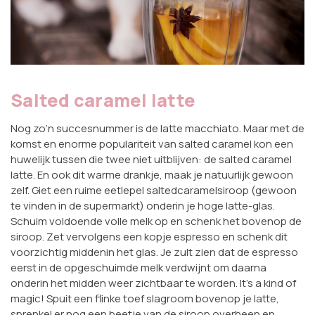
Salted caramel latte
Nog zo’n succesnummer is de latte macchiato. Maar met de
komst en enorme populariteit van salted caramel kon een
huwelijk tussen die twee niet uitblijven: de salted caramel
latte. En ook dit warme drankje, maak je natuurlijk gewoon
zelf. Giet een ruime eetlepel saltedcaramelsiroop (gewoon
te vinden in de supermarkt) onderin je hoge latte-glas.
Schuim voldoende volle melk op en schenk het bovenop de
siroop. Zet vervolgens een kopje espresso en schenk dit
voorzichtig middenin het glas. Je zult zien dat de espresso
eerst in de opgeschuimde melk verdwijnt om daarna
onderin het midden weer zichtbaar te worden. It’s a kind of
magic! Spuit een flinke toef slagroom bovenop je latte,
sprenkel er nog een beetje van de siroop overheen en