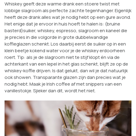
Whiskey geeft deze warme drank een stoere twist met
lobbige slagroom als perfecte zachte tegenhanger. Eigenlijk
heeft deze drank alles wat je nodig hebt op een gure avond.
Het enige dat je ervoor in huis hoeft te halen is: (bruine
basterd)suiker, whiskey, espresso, slagroom en kaneel die
je precies in die volgorde in grote dubbelwandige
koffieglazen schenkt. Los daarbij eerst de suiker op in een
klein beetje kokend water voor je de whiskey erdoorheen
roert. Tip: als je de slagroom niet te stijf klopt én via de
achterkant van een lepel in het glas schenkt, blijft ze op de
whiskey-koffie drijven. Is dat gelukt, dan wil je dat natuurlijk
ook showen. Transparante glazen zijn dan precies wat je
nodig hebt. Maak je Irish coffee af met snippers van een
vanillestokje. Sjieker dan dit, wordt het niet.