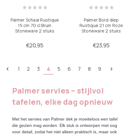
Palmer Schaal Rustique
Palmer Bord diep
15 cm 70 cl Bruin
Rustique 21 cm Roze
Stoneware 2 stuks
Stoneware 2 stuks
€20,95
€23,95
1
2
3
4
5
6
7
8
9
Palmer servies – stijlvol
tafelen, elke dag opnieuw
Met het servies van Palmer dek je moeiteloos een tafel
die gezien mag worden. Elk stuk is ontworpen met oog
voor detail, zodat het niet alleen praktisch is, maar ook