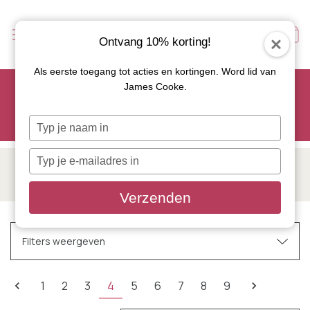
Ontvang 10% korting!
Als eerste toegang tot acties en kortingen. Word lid van
Scoor je favoriete tapasservies nu met 15% korting en
James Cooke.
gebruik code: TAPAS15
Let op: de actie geldt alleen op geselecteerde artikelen met
Typ
roze actiebutton!
je
naam
Typ
in
PALMER
je
e-
Verzenden
mailadres
in
Filters weergeven
1
2
3
4
5
6
7
8
9
Verfijnen op
Geen filters toegepast