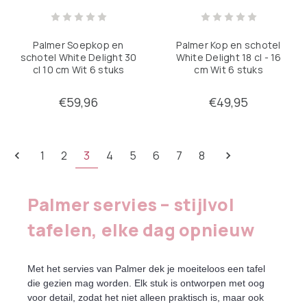
Palmer Soepkop en
Palmer Kop en schotel
schotel White Delight 30
White Delight 18 cl - 16
cl 10 cm Wit 6 stuks
cm Wit 6 stuks
€59,96
€49,95
1
2
3
4
5
6
7
8
Palmer servies – stijlvol
tafelen, elke dag opnieuw
Met het servies van Palmer dek je moeiteloos een tafel
die gezien mag worden. Elk stuk is ontworpen met oog
voor detail, zodat het niet alleen praktisch is, maar ook