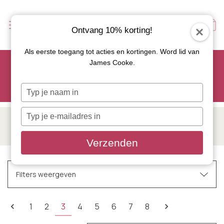
Ontvang 10% korting!
Als eerste toegang tot acties en kortingen. Word lid van
Scoor je favoriete tapasservies nu met 15% korting en
James Cooke.
gebruik code: TAPAS15
Let op: de actie geldt alleen op geselecteerde artikelen met
Typ
roze actiebutton!
je
naam
Typ
in
PALMER
je
e-
Verzenden
mailadres
in
Filters weergeven
1
2
3
4
5
6
7
8
Verfijnen op
Geen filters toegepast