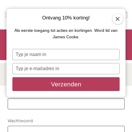
Ontvang 10% korting!
Als eerste toegang tot acties en kortingen. Word lid van
Scoor je favoriete tapasservies nu met 15% korting en
James Cooke.
gebruik code: TAPAS15
Let op: de actie geldt alleen op geselecteerde artikelen met
Typ
roze actiebutton!
je
naam
Typ
in
INLOGGEN
je
e-
Verzenden
mailadres
in
E-Mailadres:
Wachtwoord: