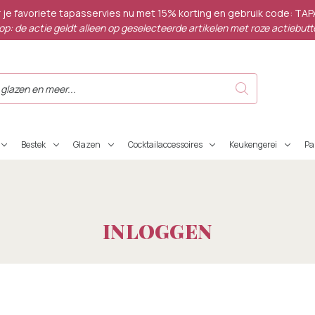
 je favoriete tapasservies nu met 15% korting en gebruik code: TA
op: de actie geldt alleen op geselecteerde artikelen met roze actiebutt
Bestek
Glazen
Cocktailaccessoires
Keukengerei
P
INLOGGEN