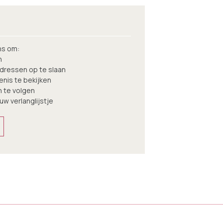
ns om:
n
ressen op te slaan
nis te bekijken
n te volgen
 uw verlanglijstje